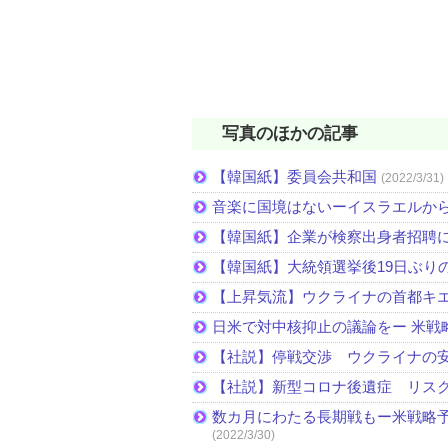
写真のほかの記事
【韓国紙】委員会共和国
(2022/3/31)
音楽に国境はないーイスラエルか
【韓国紙】企業が検察出身者招聘
【韓国紙】大統領選挙後19日ぶりの
【上昇気流】ウクライナの首都キ
日米で対中核抑止の議論をー 米戦
【社説】停戦交渉 ウクライナの
【社説】新型コロナ後遺症 リス
数カ月にわたる長期戦もー米戦略予
(2022/3/30)