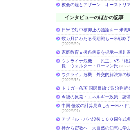
教会の鐘とアザーン オーストリ
インタビューのほかの記事
日米で対中核抑止の議論をー 米戦
数カ月にわたる長期戦もー米戦略予
(2022/3/30)
家庭教育支援条例案を提示―旭川家
ウクライナ危機 「民主」VS「権
長 ウォルター・ローマン氏
(2022/
ウクライナ危機 外交的解決策の
(2022/3/15)
トリガー条項 国民目線で政治判断
今後の原発・エネルギー政策 諸
中国 侵攻の計算見直しかー米ハド
(2022/3/07)
アブドル・バハ没後１００周年式
禅から密教へ 大自然の知恵に学