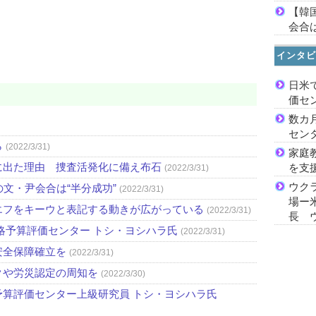
【韓
会合は
インタビ
日米
価セ
数カ
セン
ら
(2022/3/31)
家庭
に出た理由 捜査活発化に備え布石
を支
(2022/3/31)
ウク
文・尹会合は“半分成功”
(2022/3/31)
場ー
エフをキーウと表記する動きが広がっている
(2022/3/31)
長 
略予算評価センター トシ・ヨシハラ氏
(2022/3/31)
安全保障確立を
(2022/3/31)
クや労災認定の周知を
(2022/3/30)
算評価センター上級研究員 トシ・ヨシハラ氏