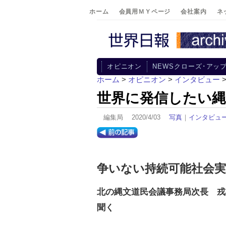
ホーム
会員用ＭＹページ
会社案内
ネ
オピニオン
NEWSクローズ･アッ
ホーム
>
オピニオン
>
インタビュー
世界に発信したい縄
編集局 2020/4/03
写真
｜
インタビュ
争いない持続可能社会実
北の縄文道民会議事務局次長 戎
聞く