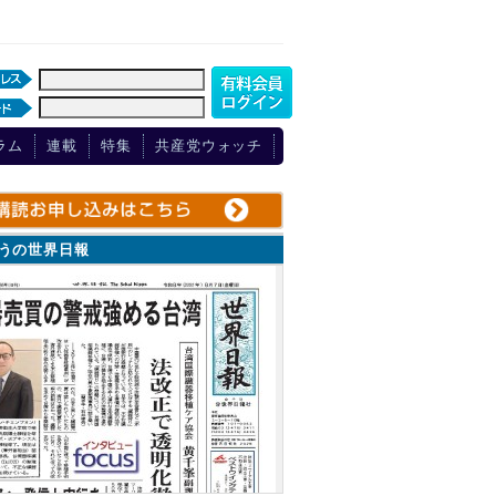
ラム
連載
特集
共産党ウォッチ
ょうの世界日報