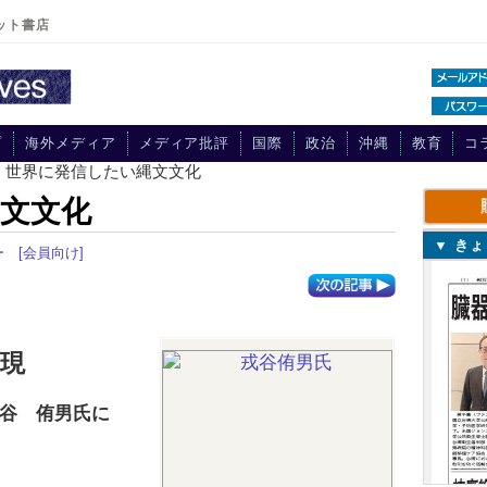
ット書店
プ
海外メディア
メディア批評
国際
政治
沖縄
教育
コ
> 世界に発信したい縄文文化
文文化
▼ き
ー
[会員向け]
現
谷 侑男氏に