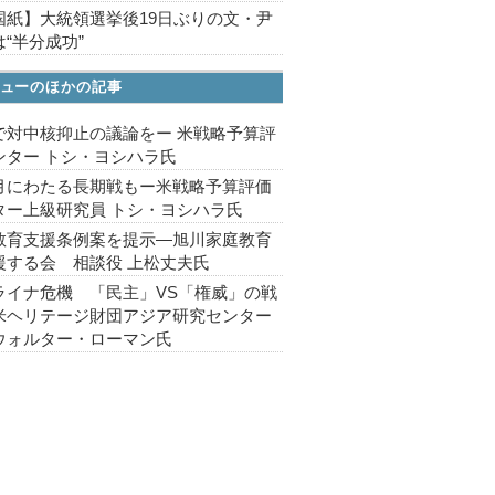
国紙】大統領選挙後19日ぶりの文・尹
“半分成功”
ューのほかの記事
で対中核抑止の議論をー 米戦略予算評
ンター トシ・ヨシハラ氏
月にわたる長期戦もー米戦略予算評価
ター上級研究員 トシ・ヨシハラ氏
教育支援条例案を提示―旭川家庭教育
援する会 相談役 上松丈夫氏
ライナ危機 「民主」VS「権威」の戦
米ヘリテージ財団アジア研究センター
ウォルター・ローマン氏