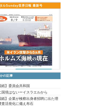
タルSunday世界日報 最新号
かの記事
国紙】委員会共和国
に国境はないーイスラエルから
国紙】企業が検察出身者招聘に出た理
捜査活発化に備え布石