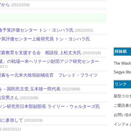
アから
(2022/3/29)
略予算評価センター トシ・ヨシハラ氏
(2022/3/31)
算評価センター上級研究員 トシ・ヨシハラ氏
姉妹紙
庭教育を支援する会 相談役 上松丈夫氏
(2022/3/18)
威」の戦場ー米ヘリテージ財団アジア研究センター
The Wash
3/17)
Segye Ilb
模索をー元米大統領副補佐官 フレッド・フライツ
リンク
を－国民民主党 玉木雄一郎代表
(2022/3/09)
新型コロ
葛宗男さん
(2022/3/08)
ご愛読者
ソン研究所日本部副部長 ライリー・ウォルターズ氏
お問い合
典に参加して
(2022/2/18)
インフォ
ぶ
(2022/2/11)