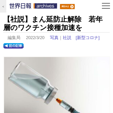
togg
＜
navi
【社説】まん延防止解除 若年
層のワクチン接種加速を
編集局 2022/3/20
写真
｜
社説
[新型コロナ]