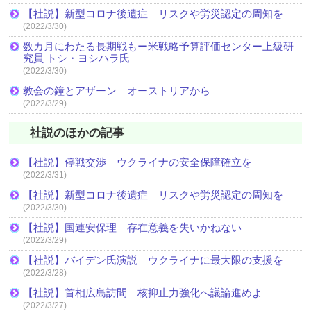
【社説】新型コロナ後遺症 リスクや労災認定の周知を
(2022/3/30)
数カ月にわたる長期戦もー米戦略予算評価センター上級研
究員 トシ・ヨシハラ氏
(2022/3/30)
教会の鐘とアザーン オーストリアから
(2022/3/29)
社説のほかの記事
【社説】停戦交渉 ウクライナの安全保障確立を
(2022/3/31)
【社説】新型コロナ後遺症 リスクや労災認定の周知を
(2022/3/30)
【社説】国連安保理 存在意義を失いかねない
(2022/3/29)
【社説】バイデン氏演説 ウクライナに最大限の支援を
(2022/3/28)
【社説】首相広島訪問 核抑止力強化へ議論進めよ
(2022/3/27)