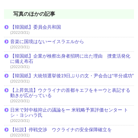
写真のほかの記事
【韓国紙】委員会共和国
(2022/3/31)
音楽に国境はないーイスラエルから
(2022/3/31)
【韓国紙】企業が検察出身者招聘に出た理由 捜査活発化
に備え布石
(2022/3/31)
【韓国紙】大統領選挙後19日ぶりの文・尹会合は“半分成功”
(2022/3/31)
【上昇気流】ウクライナの首都キエフをキーウと表記する
動きが広がっている
(2022/3/31)
日米で対中核抑止の議論をー 米戦略予算評価センター ト
シ・ヨシハラ氏
(2022/3/31)
【社説】停戦交渉 ウクライナの安全保障確立を
(2022/3/31)