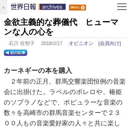
togg
＜
navi
金欲主義的な葬儀代 ヒューマ
ンな人の心を
石川 佐智子 2018/2/17
オピニオン
[会員向け]
カーネギーの本を購入
２年前の正月、群馬交響楽団恒例の音楽
会に出掛けた。ラベルのボレロや、椿姫
のソプラノなどで、ポピュラーな音楽の
数々を高崎市の群馬音楽センターで２３
００人もの音楽愛好家の人々と共に楽し