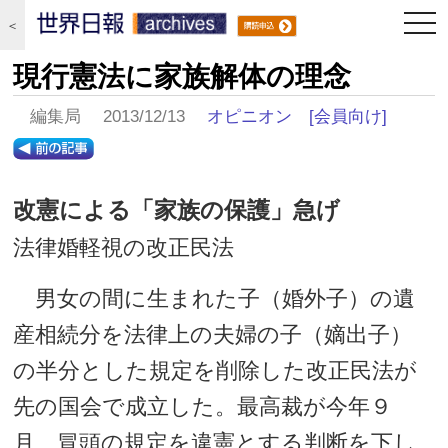
togg
＜
navi
現行憲法に家族解体の理念
編集局 2013/12/13
オピニオン
[会員向け]
改憲による「家族の保護」急げ
法律婚軽視の改正民法
男女の間に生まれた子（婚外子）の遺
産相続分を法律上の夫婦の子（嫡出子）
の半分とした規定を削除した改正民法が
先の国会で成立した。最高裁が今年９
月、冒頭の規定を違憲とする判断を下し