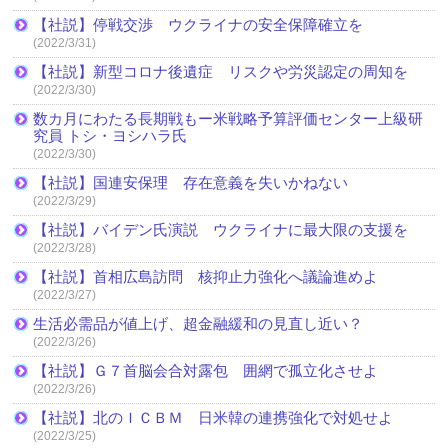
【社説】停戦交渉 ウクライナの安全保障確立を
(2022/3/31)
【社説】新型コロナ後遺症 リスクや労災認定の周知を
(2022/3/30)
数カ月にわたる長期戦もー米戦略予算評価センター上級研
究員 トシ・ヨシハラ氏
(2022/3/30)
【社説】国連安保理 存在意義を失いかねない
(2022/3/29)
【社説】バイデン氏演説 ウクライナに最大限の支援を
(2022/3/28)
【社説】首相広島訪問 核抑止力強化へ議論進めよ
(2022/3/27)
生活必需品が値上げ、超金融緩和の見直し近い？
(2022/3/26)
【社説】Ｇ７首脳会合対露包 囲網で孤立化させよ
(2022/3/26)
【社説】北のＩＣＢＭ 日米韓の連携強化で対処せよ
(2022/3/25)