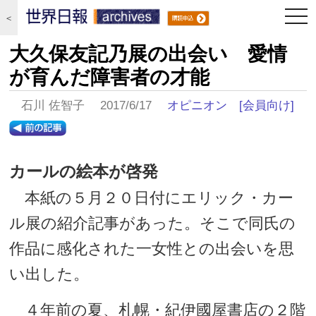
togg
＜
navi
大久保友記乃展の出会い 愛情
が育んだ障害者の才能
石川 佐智子 2017/6/17
オピニオン
[会員向け]
カールの絵本が啓発
本紙の５月２０日付にエリック・カー
ル展の紹介記事があった。そこで同氏の
作品に感化された一女性との出会いを思
い出した。
４年前の夏、札幌・紀伊國屋書店の２階