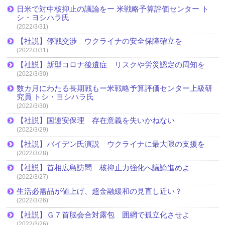
日米で対中核抑止の議論をー 米戦略予算評価センター ト
シ・ヨシハラ氏
(2022/3/31)
【社説】停戦交渉 ウクライナの安全保障確立を
(2022/3/31)
【社説】新型コロナ後遺症 リスクや労災認定の周知を
(2022/3/30)
数カ月にわたる長期戦もー米戦略予算評価センター上級研
究員 トシ・ヨシハラ氏
(2022/3/30)
【社説】国連安保理 存在意義を失いかねない
(2022/3/29)
【社説】バイデン氏演説 ウクライナに最大限の支援を
(2022/3/28)
【社説】首相広島訪問 核抑止力強化へ議論進めよ
(2022/3/27)
生活必需品が値上げ、超金融緩和の見直し近い？
(2022/3/26)
【社説】Ｇ７首脳会合対露包 囲網で孤立化させよ
(2022/3/26)