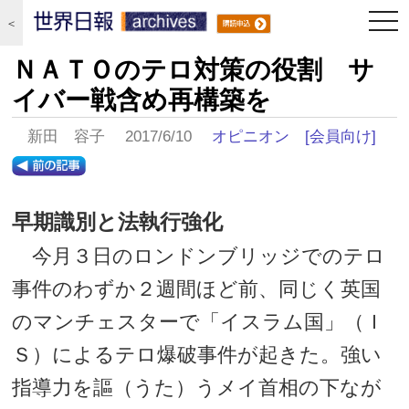
togg
＜
navi
ＮＡＴＯのテロ対策の役割 サ
イバー戦含め再構築を
新田 容子 2017/6/10
オピニオン
[会員向け]
早期識別と法執行強化
今月３日のロンドンブリッジでのテロ
事件のわずか２週間ほど前、同じく英国
のマンチェスターで「イスラム国」（Ｉ
Ｓ）によるテロ爆破事件が起きた。強い
指導力を謳（うた）うメイ首相の下なが