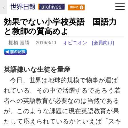
togg
＜
navi
効果でない小学校英語 国語力
と教師の質高めよ
棚橋 嘉勝 2016/3/11
オピニオン
[会員向け]
英語嫌いな生徒を量産
今日、世界は地球的規模で物事が運ば
れている。その中で活躍するであろう若
者への英語教育が必要なのは当然である
が、このような課題に現在英語教育が果
たして応えられているかといえば「スキ