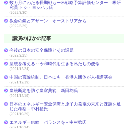
数カ月にわたる長期戦もー米戦略予算評価センター上級研
究員 トシ・ヨシハラ氏
(2022/3/30)
教会の鐘とアザーン オーストリアから
(2022/3/29)
講演のほかの記事
今後の日本の安全保障とその課題
(2022/2/25)
皇統を考える～令和時代を生きる私たちの使命
(2021/12/24)
中国の言論統制、日本にも 香港人団体が人権講演会
(2021/12/19)
皇統断絶を防ぐ皇室典範 新田均氏
(2021/12/19)
日本のエネルギー安全保障と原子力発電の未来と課題を通
じた考察－中村稔氏
(2021/10/29)
エネルギー供給 バランスを－中村稔氏
(2021/10/24)