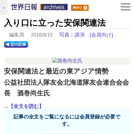
togg
＜
navi
入り口に立った安保関連法
編集局 2016/8/15
写真
｜
講演
[会員向け]
安保関連法と最近の東アジア情勢
公益社団法人隊友会北海道隊友会連合会会
長 酒巻尚生氏
...【全文を読む】
記事の全文をご覧になるには会員登録が必要で
す。