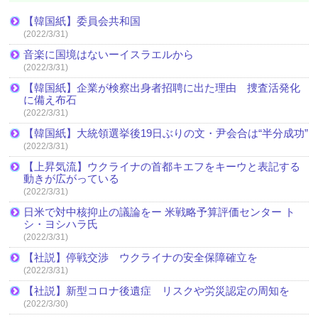
【韓国紙】委員会共和国
(2022/3/31)
音楽に国境はないーイスラエルから
(2022/3/31)
【韓国紙】企業が検察出身者招聘に出た理由 捜査活発化
に備え布石
(2022/3/31)
【韓国紙】大統領選挙後19日ぶりの文・尹会合は“半分成功”
(2022/3/31)
【上昇気流】ウクライナの首都キエフをキーウと表記する
動きが広がっている
(2022/3/31)
日米で対中核抑止の議論をー 米戦略予算評価センター ト
シ・ヨシハラ氏
(2022/3/31)
【社説】停戦交渉 ウクライナの安全保障確立を
(2022/3/31)
【社説】新型コロナ後遺症 リスクや労災認定の周知を
(2022/3/30)