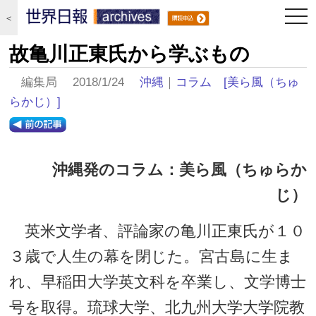
togg
＜
navi
故亀川正東氏から学ぶもの
編集局 2018/1/24
沖縄
｜
コラム
[美ら風（ちゅ
らかじ）]
沖縄発のコラム：美ら風（ちゅらか
じ）
英米文学者、評論家の亀川正東氏が１０
３歳で人生の幕を閉じた。宮古島に生ま
れ、早稲田大学英文科を卒業し、文学博士
号を取得。琉球大学、北九州大学大学院教