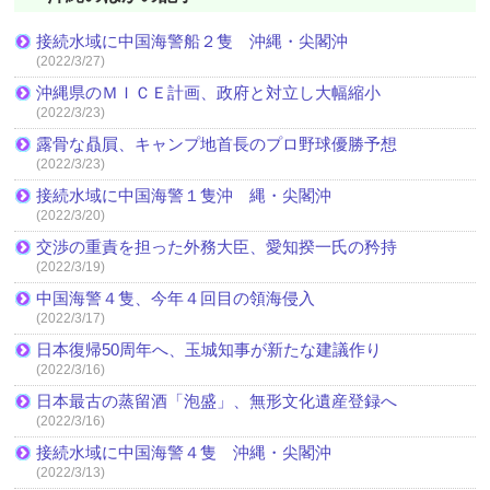
接続水域に中国海警船２隻 沖縄・尖閣沖
(2022/3/27)
沖縄県のＭＩＣＥ計画、政府と対立し大幅縮小
(2022/3/23)
露骨な贔屓、キャンプ地首長のプロ野球優勝予想
(2022/3/23)
接続水域に中国海警１隻沖 縄・尖閣沖
(2022/3/20)
交渉の重責を担った外務大臣、愛知揆一氏の矜持
(2022/3/19)
中国海警４隻、今年４回目の領海侵入
(2022/3/17)
日本復帰50周年へ、玉城知事が新たな建議作り
(2022/3/16)
日本最古の蒸留酒「泡盛」、無形文化遺産登録へ
(2022/3/16)
接続水域に中国海警４隻 沖縄・尖閣沖
(2022/3/13)