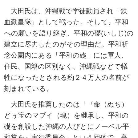
大田氏は、沖縄戦で学徒動員され「鉄
血勤皇隊」として戦った。そして、平和
への願いを語り継ぎ、平和の礎(いしじ)の
建立に尽力したのがその理由だ。平和祈
念公園内にある「平和の礎」には軍人、
住民、国籍の区別なく、沖縄戦などで犠
牲になったとされる約２４万人の名前が
刻まれている。
大田氏を推薦したのは「『命（ぬち）
どぅ宝のマブイ（魂）を継承し、平和の
礎を創設した沖縄の人びとにノーベル平
和賞を』実行委員会」という団体で、高