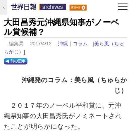
togg
＜
navi
大田昌秀元沖縄県知事がノーベ
ル賞候補？
編集局 2017/4/12
沖縄
｜
コラム
[美ら風（ちゅ
らかじ）]
沖縄発のコラム：美ら風（ちゅらか
じ）
２０１７年のノーベル平和賞に、元沖
縄県知事の大田昌秀氏がノミネートされ
たことが明らかになった。