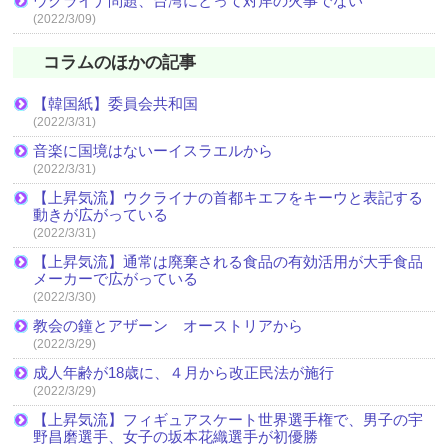
ウクライナ問題、台湾にとって対岸の火事でない
(2022/3/09)
コラムのほかの記事
【韓国紙】委員会共和国
(2022/3/31)
音楽に国境はないーイスラエルから
(2022/3/31)
【上昇気流】ウクライナの首都キエフをキーウと表記する
動きが広がっている
(2022/3/31)
【上昇気流】通常は廃棄される食品の有効活用が大手食品
メーカーで広がっている
(2022/3/30)
教会の鐘とアザーン オーストリアから
(2022/3/29)
成人年齢が18歳に、４月から改正民法が施行
(2022/3/29)
【上昇気流】フィギュアスケート世界選手権で、男子の宇
野昌磨選手、女子の坂本花織選手が初優勝