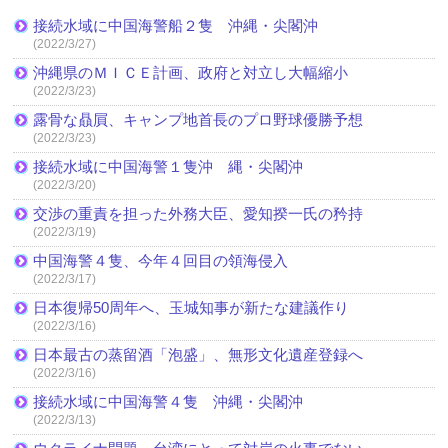
接続水域に中国海警船２隻 沖縄・尖閣沖
(2022/3/27)
沖縄県のＭＩＣＥ計画、政府と対立し大幅縮小
(2022/3/23)
露骨な贔屓、キャンプ地首長のプロ野球優勝予想
(2022/3/23)
接続水域に中国海警１隻沖 縄・尖閣沖
(2022/3/20)
交渉の重責を担った外務大臣、愛知揆一氏の矜持
(2022/3/19)
中国海警４隻、今年４回目の領海侵入
(2022/3/17)
日本復帰50周年へ、玉城知事が新たな建議作り
(2022/3/16)
日本最古の蒸留酒「泡盛」、無形文化遺産登録へ
(2022/3/16)
接続水域に中国海警４隻 沖縄・尖閣沖
(2022/3/13)