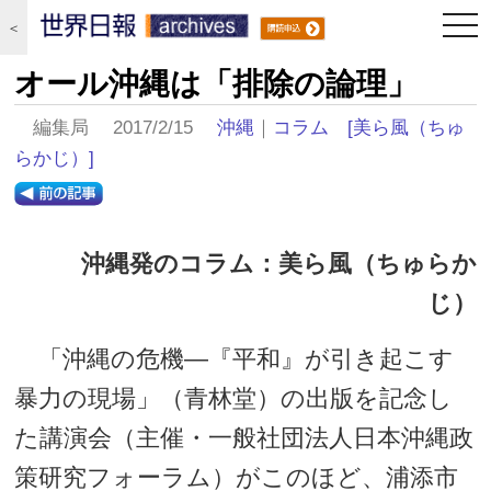
togg
＜
navi
オール沖縄は「排除の論理」
編集局 2017/2/15
沖縄
｜
コラム
[美ら風（ちゅ
らかじ）]
沖縄発のコラム：美ら風（ちゅらか
じ）
「沖縄の危機―『平和』が引き起こす
暴力の現場」（青林堂）の出版を記念し
た講演会（主催・一般社団法人日本沖縄政
策研究フォーラム）がこのほど、浦添市