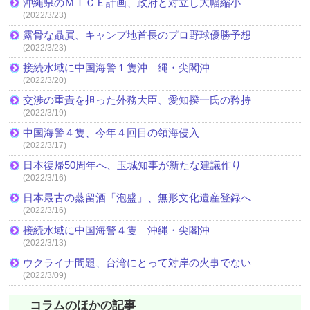
沖縄県のＭＩＣＥ計画、政府と対立し大幅縮小
(2022/3/23)
露骨な贔屓、キャンプ地首長のプロ野球優勝予想
(2022/3/23)
接続水域に中国海警１隻沖 縄・尖閣沖
(2022/3/20)
交渉の重責を担った外務大臣、愛知揆一氏の矜持
(2022/3/19)
中国海警４隻、今年４回目の領海侵入
(2022/3/17)
日本復帰50周年へ、玉城知事が新たな建議作り
(2022/3/16)
日本最古の蒸留酒「泡盛」、無形文化遺産登録へ
(2022/3/16)
接続水域に中国海警４隻 沖縄・尖閣沖
(2022/3/13)
ウクライナ問題、台湾にとって対岸の火事でない
(2022/3/09)
コラムのほかの記事