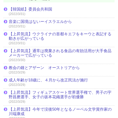
【韓国紙】委員会共和国
(2022/3/31)
音楽に国境はないーイスラエルから
(2022/3/31)
【上昇気流】ウクライナの首都キエフをキーウと表記する
動きが広がっている
(2022/3/31)
【上昇気流】通常は廃棄される食品の有効活用が大手食品
メーカーで広がっている
(2022/3/30)
教会の鐘とアザーン オーストリアから
(2022/3/29)
成人年齢が18歳に、４月から改正民法が施行
(2022/3/29)
【上昇気流】フィギュアスケート世界選手権で、男子の宇
野昌磨選手、女子の坂本花織選手が初優勝
(2022/3/29)
【上昇気流】今年で没後50年となるノーベル文学賞作家の
川端康成