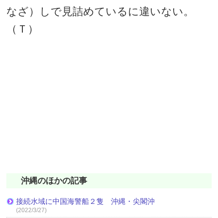
なざ）しで見詰めているに違いない。
（Ｔ）
沖縄のほかの記事
接続水域に中国海警船２隻 沖縄・尖閣沖
(2022/3/27)