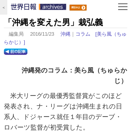
togg
＜
navi
「沖縄を変えた男」栽弘義
編集局 2016/11/23
沖縄
｜
コラム
[美ら風（ちゅ
らかじ）]
沖縄発のコラム：美ら風（ちゅらか
じ）
米大リーグの最優秀監督賞がこのほど
発表され、ナ・リーグは沖縄生まれの日
系人、ドジャース就任１年目のデーブ・
ロバーツ監督が初受賞した。