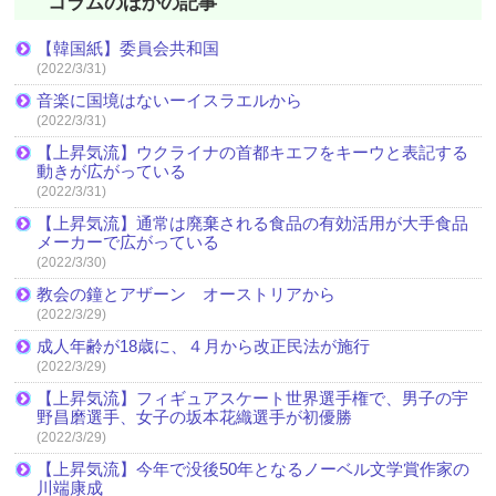
コラムのほかの記事
【韓国紙】委員会共和国
(2022/3/31)
音楽に国境はないーイスラエルから
(2022/3/31)
【上昇気流】ウクライナの首都キエフをキーウと表記する
動きが広がっている
(2022/3/31)
【上昇気流】通常は廃棄される食品の有効活用が大手食品
メーカーで広がっている
(2022/3/30)
教会の鐘とアザーン オーストリアから
(2022/3/29)
成人年齢が18歳に、４月から改正民法が施行
(2022/3/29)
【上昇気流】フィギュアスケート世界選手権で、男子の宇
野昌磨選手、女子の坂本花織選手が初優勝
(2022/3/29)
【上昇気流】今年で没後50年となるノーベル文学賞作家の
川端康成