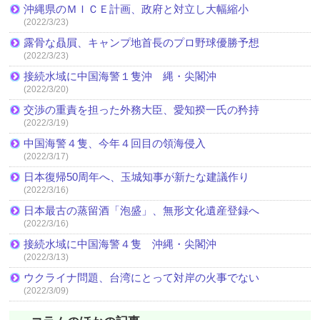
沖縄県のＭＩＣＥ計画、政府と対立し大幅縮小
(2022/3/23)
露骨な贔屓、キャンプ地首長のプロ野球優勝予想
(2022/3/23)
接続水域に中国海警１隻沖 縄・尖閣沖
(2022/3/20)
交渉の重責を担った外務大臣、愛知揆一氏の矜持
(2022/3/19)
中国海警４隻、今年４回目の領海侵入
(2022/3/17)
日本復帰50周年へ、玉城知事が新たな建議作り
(2022/3/16)
日本最古の蒸留酒「泡盛」、無形文化遺産登録へ
(2022/3/16)
接続水域に中国海警４隻 沖縄・尖閣沖
(2022/3/13)
ウクライナ問題、台湾にとって対岸の火事でない
(2022/3/09)