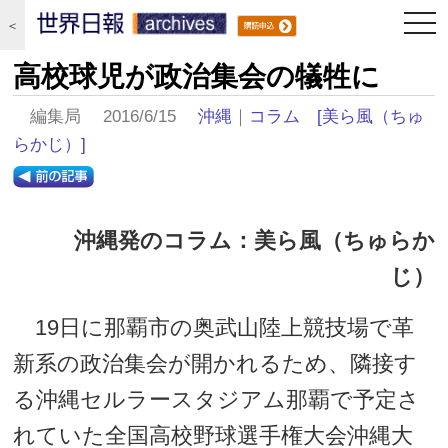
togg
＜
navi
高校球児が政治集会の犠牲に
編集局 2016/6/15
沖縄
｜
コラム
[美ら風（ちゅ
らかじ）]
沖縄発のコラム：美ら風（ちゅらか
じ）
19日に那覇市の奥武山陸上競技場で革
新系の政治集会が開かれるため、隣接す
る沖縄セルラースタジアム那覇で予定さ
れていた全国高校野球選手権大会沖縄大