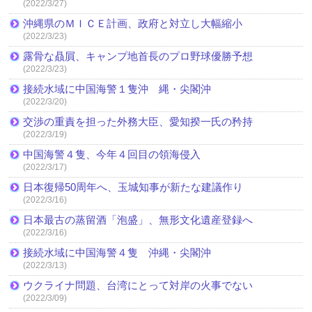
(2022/3/27)
沖縄県のＭＩＣＥ計画、政府と対立し大幅縮小
(2022/3/23)
露骨な贔屓、キャンプ地首長のプロ野球優勝予想
(2022/3/23)
接続水域に中国海警１隻沖 縄・尖閣沖
(2022/3/20)
交渉の重責を担った外務大臣、愛知揆一氏の矜持
(2022/3/19)
中国海警４隻、今年４回目の領海侵入
(2022/3/17)
日本復帰50周年へ、玉城知事が新たな建議作り
(2022/3/16)
日本最古の蒸留酒「泡盛」、無形文化遺産登録へ
(2022/3/16)
接続水域に中国海警４隻 沖縄・尖閣沖
(2022/3/13)
ウクライナ問題、台湾にとって対岸の火事でない
(2022/3/09)