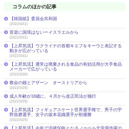
コラムのほかの記事
【韓国紙】委員会共和国
(2022/3/31)
音楽に国境はないーイスラエルから
(2022/3/31)
【上昇気流】ウクライナの首都キエフをキーウと表記する
動きが広がっている
(2022/3/31)
【上昇気流】通常は廃棄される食品の有効活用が大手食品
メーカーで広がっている
(2022/3/30)
教会の鐘とアザーン オーストリアから
(2022/3/29)
成人年齢が18歳に、４月から改正民法が施行
(2022/3/29)
【上昇気流】フィギュアスケート世界選手権で、男子の宇
野昌磨選手、女子の坂本花織選手が初優勝
(2022/3/29)
【上昇気流】今年で没後50年となるノーベル文学賞作家の