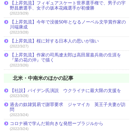
【上昇気流】フィギュアスケート世界選手権で、男子の宇
野昌磨選手、女子の坂本花織選手が初優勝
(2022/3/29)
【上昇気流】今年で没後50年となるノーベル文学賞作家の
川端康成
(2022/3/28)
【上昇気流】桜に対する日本人の思いが強い
(2022/3/27)
【上昇気流】作家の司馬遼太郎は高田屋嘉兵衛の生涯を
『菜の花の沖』で描く
(2022/3/26)
北米・中南米のほかの記事
【社説】バイデン氏演説 ウクライナに最大限の支援を
(2022/3/28)
過去の奴隷貿易で謝罪要求 ジャマイカ 英王子夫妻が訪
問
(2022/3/24)
コロナ禍で学んだ前向きな発想ーブラジルから
(2022/3/24)