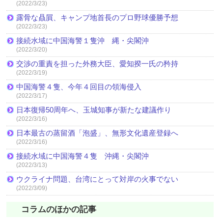
(2022/3/23)
露骨な贔屓、キャンプ地首長のプロ野球優勝予想
(2022/3/23)
接続水域に中国海警１隻沖 縄・尖閣沖
(2022/3/20)
交渉の重責を担った外務大臣、愛知揆一氏の矜持
(2022/3/19)
中国海警４隻、今年４回目の領海侵入
(2022/3/17)
日本復帰50周年へ、玉城知事が新たな建議作り
(2022/3/16)
日本最古の蒸留酒「泡盛」、無形文化遺産登録へ
(2022/3/16)
接続水域に中国海警４隻 沖縄・尖閣沖
(2022/3/13)
ウクライナ問題、台湾にとって対岸の火事でない
(2022/3/09)
コラムのほかの記事