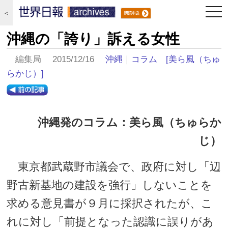
togg
＜
navi
沖縄の「誇り」訴える女性
編集局 2015/12/16
沖縄
｜
コラム
[美ら風（ちゅ
らかじ）]
沖縄発のコラム：美ら風（ちゅらか
じ）
東京都武蔵野市議会で、政府に対し「辺
野古新基地の建設を強行」しないことを
求める意見書が９月に採択されたが、こ
れに対し「前提となった認識に誤りがあ