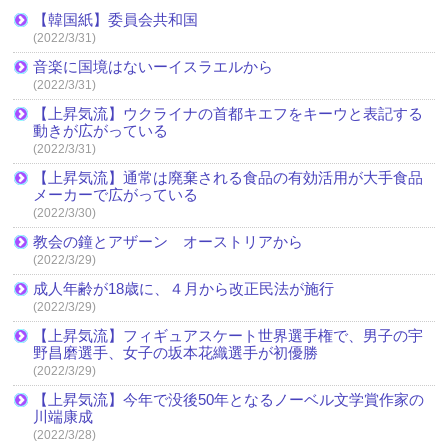
【韓国紙】委員会共和国
(2022/3/31)
音楽に国境はないーイスラエルから
(2022/3/31)
【上昇気流】ウクライナの首都キエフをキーウと表記する
動きが広がっている
(2022/3/31)
【上昇気流】通常は廃棄される食品の有効活用が大手食品
メーカーで広がっている
(2022/3/30)
教会の鐘とアザーン オーストリアから
(2022/3/29)
成人年齢が18歳に、４月から改正民法が施行
(2022/3/29)
【上昇気流】フィギュアスケート世界選手権で、男子の宇
野昌磨選手、女子の坂本花織選手が初優勝
(2022/3/29)
【上昇気流】今年で没後50年となるノーベル文学賞作家の
川端康成
(2022/3/28)