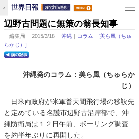
togg
＜
navi
辺野古問題に無策の翁長知事
編集局 2015/3/18
沖縄
｜
コラム
[美ら風（ちゅ
らかじ）]
沖縄発のコラム：美ら風（ちゅらか
じ）
日米両政府が米軍普天間飛行場の移設先
と定めている名護市辺野古沿岸部で、沖
縄防衛局は１２日午前、ボーリング調査
を約半年ぶりに再開した。