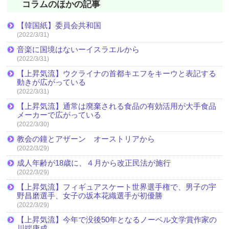
コラムのほかの記事
【韓国紙】委員会共和国
(2022/3/31)
音楽に国境はないーイスラエルから
(2022/3/31)
【上昇気流】ウクライナの首都キエフをキーウと表記する
動きが広がっている
(2022/3/31)
【上昇気流】通常は廃棄される食品の有効活用が大手食品
メーカーで広がっている
(2022/3/30)
教会の鐘とアザーン オーストリアから
(2022/3/29)
成人年齢が18歳に、４月から改正民法が施行
(2022/3/29)
【上昇気流】フィギュアスケート世界選手権で、男子の宇
野昌磨選手、女子の坂本花織選手が初優勝
(2022/3/29)
【上昇気流】今年で没後50年となるノーベル文学賞作家の
川端康成