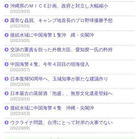
沖縄県のＭＩＣＥ計画、政府と対立し大幅縮小
(2022/3/23)
露骨な贔屓、キャンプ地首長のプロ野球優勝予想
(2022/3/23)
接続水域に中国海警１隻沖 縄・尖閣沖
(2022/3/20)
交渉の重責を担った外務大臣、愛知揆一氏の矜持
(2022/3/19)
中国海警４隻、今年４回目の領海侵入
(2022/3/17)
日本復帰50周年へ、玉城知事が新たな建議作り
(2022/3/16)
日本最古の蒸留酒「泡盛」、無形文化遺産登録へ
(2022/3/16)
接続水域に中国海警４隻 沖縄・尖閣沖
(2022/3/13)
ウクライナ問題、台湾にとって対岸の火事でない
(2022/3/09)