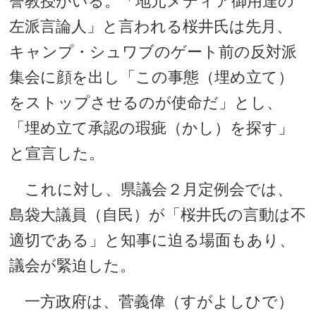
誉教授がいる。「地元メディア御用達の
左派言論人」と言われる桜井氏は先月、
キャンプ・シュワブのゲート前の反対派
集会に顔を出し「この事態（埋め立て）
をストップさせるのが使命だ」とし、
「埋め立て承認の瑕疵（かし）を探す」
と宣言した。
これに対し、県議会２月定例会では、
島袋大議員（自民）が「桜井氏の言動は不
適切である」と知事に迫る場面もあり、
議会が緊迫した。
一方政府は、菅義偉（すがよしひで）