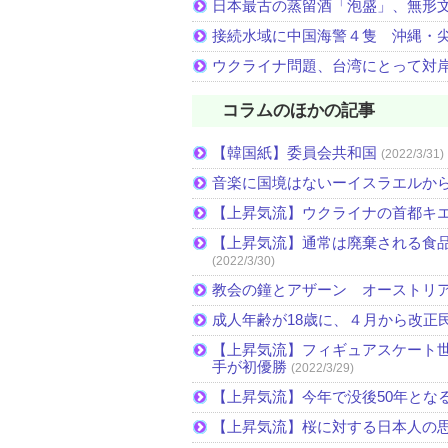
日本最古の蒸留酒「泡盛」、無形
接続水域に中国海警４隻 沖縄・
ウクライナ問題、台湾にとって対
コラムのほかの記事
【韓国紙】委員会共和国
(2022/3/31)
音楽に国境はないーイスラエルか
【上昇気流】ウクライナの首都キ
【上昇気流】通常は廃棄される食
(2022/3/30)
教会の鐘とアザーン オーストリ
成人年齢が18歳に、４月から改正
【上昇気流】フィギュアスケート
手が初優勝
(2022/3/29)
【上昇気流】今年で没後50年とな
【上昇気流】桜に対する日本人の