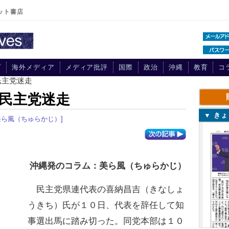
ット書店
プ
海外メディア
メディア批評
国際
政治
沖縄
教育
コ
民主党迷走
民主党迷走
▼ き
美ら風（ちゅらかじ）]
沖縄発のコラム：美ら風（ちゅらかじ）
民主党県連代表の喜納昌吉（きなしょ
うきち）氏が１０日、代表を辞任して知
事選出馬に踏み切った。同党本部は１０