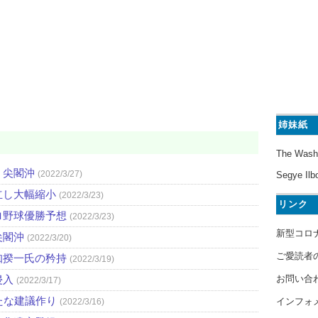
姉妹紙
The Wash
・尖閣沖
(2022/3/27)
Segye Ilb
立し大幅縮小
(2022/3/23)
リンク
ロ野球優勝予想
(2022/3/23)
新型コロ
尖閣沖
(2022/3/20)
ご愛読者
知揆一氏の矜持
(2022/3/19)
お問い合
侵入
(2022/3/17)
たな建議作り
インフォ
(2022/3/16)