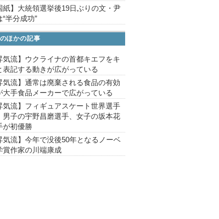
国紙】大統領選挙後19日ぶりの文・尹
“半分成功”
のほかの記事
昇気流】ウクライナの首都キエフをキ
と表記する動きが広がっている
昇気流】通常は廃棄される食品の有効
が大手食品メーカーで広がっている
昇気流】フィギュアスケート世界選手
、男子の宇野昌磨選手、女子の坂本花
手が初優勝
昇気流】今年で没後50年となるノーベ
学賞作家の川端康成