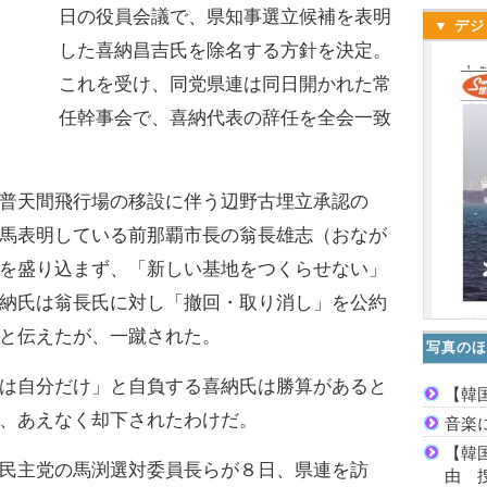
日の役員会議で、県知事選立候補を表明
▼ デジ
した喜納昌吉氏を除名する方針を決定。
これを受け、同党県連は同日開かれた常
任幹事会で、喜納代表の辞任を全会一致
普天間飛行場の移設に伴う辺野古埋立承認の
馬表明している前那覇市長の翁長雄志（おなが
を盛り込まず、「新しい基地をつくらせない」
納氏は翁長氏に対し「撤回・取り消し」を公約
と伝えたが、一蹴された。
写真のほ
は自分だけ」と自負する喜納氏は勝算があると
【韓
、あえなく却下されたわけだ。
音楽
【韓
民主党の馬渕選対委員長らが８日、県連を訪
由 