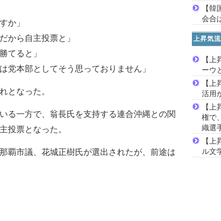
【韓
会合は
すか」
だから自主投票と」
上昇気流
勝てると」
【上
は党本部としてそう思っておりません」
ーウ
【上
れとなった。
活用
【上
いる一方で、翁長氏を支持する連合沖縄との関
権で
織選
主投票となった。
【上
ル文
那覇市議、花城正樹氏が選出されたが、前途は