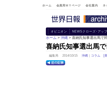
ホーム
会員用ＭＹページ
会社案内
ネ
オピニオン
NEWSクローズ･アッ
ホーム
>
沖縄
> 喜納氏知事選出馬で
喜納氏知事選出馬で
編集局 2014/10/15
沖縄
｜
コラム
[