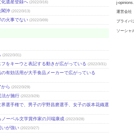
文化遺産登録へ
(2022/3/16)
j-opinion
尖閣沖
(2022/3/13)
運営会社
岸の火事でない
(2022/3/09)
プライバ
ソーシャ
ら
(2022/3/31)
エフをキーウと表記する動きが広がっている
(2022/3/31)
品の有効活用が大手食品メーカーで広がっている
アから
(2022/3/29)
民法が施行
(2022/3/29)
世界選手権で、男子の宇野昌磨選手、女子の坂本花織選
るノーベル文学賞作家の川端康成
(2022/3/28)
思いが強い
(2022/3/27)