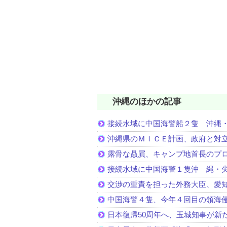
沖縄のほかの記事
接続水域に中国海警船２隻 沖縄
沖縄県のＭＩＣＥ計画、政府と対
露骨な贔屓、キャンプ地首長のプ
接続水域に中国海警１隻沖 縄・
交渉の重責を担った外務大臣、愛
中国海警４隻、今年４回目の領海
日本復帰50周年へ、玉城知事が新