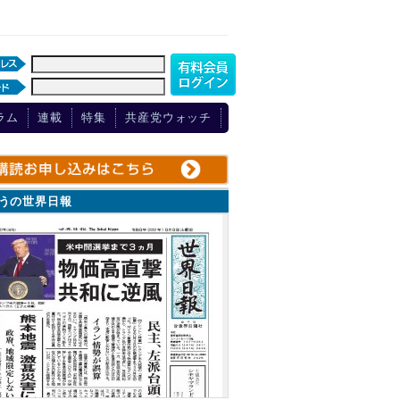
ラム
連載
特集
共産党ウォッチ
ょうの世界日報