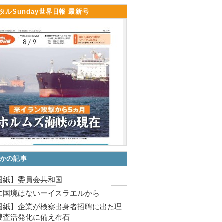
タルSunday世界日報 最新号
かの記事
国紙】委員会共和国
に国境はないーイスラエルから
国紙】企業が検察出身者招聘に出た理
捜査活発化に備え布石