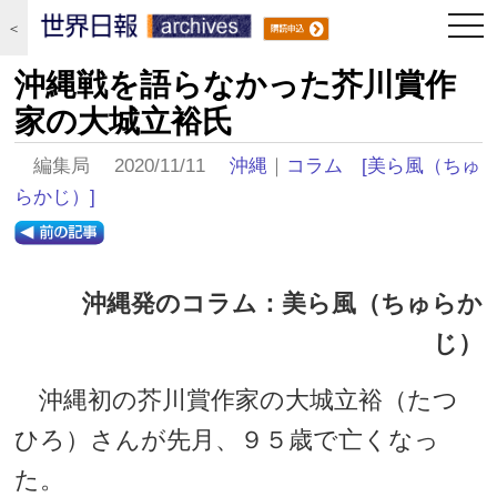
togg
＜
navi
沖縄戦を語らなかった芥川賞作
家の大城立裕氏
編集局 2020/11/11
沖縄
｜
コラム
[美ら風（ちゅ
らかじ）]
沖縄発のコラム：美ら風（ちゅらか
じ）
沖縄初の芥川賞作家の大城立裕（たつ
ひろ）さんが先月、９５歳で亡くなっ
た。