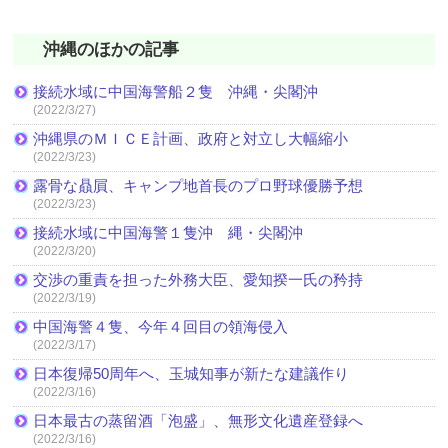
沖縄のほかの記事
接続水域に中国海警船２隻 沖縄・尖閣沖
(2022/3/27)
沖縄県のＭＩＣＥ計画、政府と対立し大幅縮小
(2022/3/23)
露骨な贔屓、キャンプ地首長のプロ野球優勝予想
(2022/3/23)
接続水域に中国海警１隻沖 縄・尖閣沖
(2022/3/20)
交渉の重責を担った外務大臣、愛知揆一氏の矜持
(2022/3/19)
中国海警４隻、今年４回目の領海侵入
(2022/3/17)
日本復帰50周年へ、玉城知事が新たな建議作り
(2022/3/16)
日本最古の蒸留酒「泡盛」、無形文化遺産登録へ
(2022/3/16)