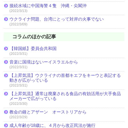
接続水域に中国海警４隻 沖縄・尖閣沖
(2022/3/13)
ウクライナ問題、台湾にとって対岸の火事でない
(2022/3/09)
コラムのほかの記事
【韓国紙】委員会共和国
(2022/3/31)
音楽に国境はないーイスラエルから
(2022/3/31)
【上昇気流】ウクライナの首都キエフをキーウと表記する
動きが広がっている
(2022/3/31)
【上昇気流】通常は廃棄される食品の有効活用が大手食品
メーカーで広がっている
(2022/3/30)
教会の鐘とアザーン オーストリアから
(2022/3/29)
成人年齢が18歳に、４月から改正民法が施行