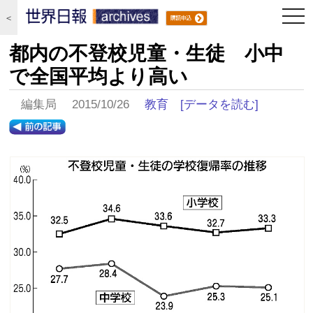
togg
＜
navi
都内の不登校児童・生徒 小中
で全国平均より高い
編集局 2015/10/26
教育
[データを読む]