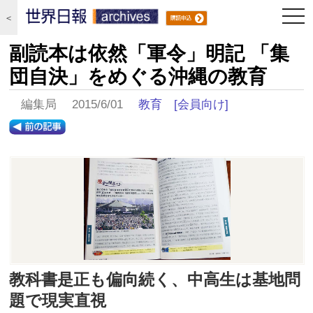
togg
＜
navi
副読本は依然「軍令」明記 「集
団自決」をめぐる沖縄の教育
編集局 2015/6/01
教育
[会員向け]
教科書是正も偏向続く、中高生は基地問
題で現実直視