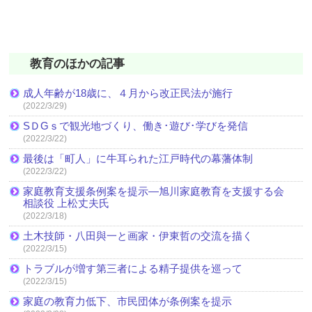
教育のほかの記事
成人年齢が18歳に、４月から改正民法が施行
(2022/3/29)
SＤGｓで観光地づくり、働き･遊び･学びを発信
(2022/3/22)
最後は「町人」に牛耳られた江戸時代の幕藩体制
(2022/3/22)
家庭教育支援条例案を提示―旭川家庭教育を支援する会
相談役 上松丈夫氏
(2022/3/18)
土木技師・八田與一と画家・伊東哲の交流を描く
(2022/3/15)
トラブルが増す第三者による精子提供を巡って
(2022/3/15)
家庭の教育力低下、市民団体が条例案を提示