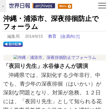
togg
＜
navi
沖縄・浦添市、深夜徘徊防止で
フォーラム
編集局 2014/9/15
教育
[会員向け]
「夜回り先生」水谷修さんが講演
沖縄県では、深刻化する少年非行、中
でも、青少年の深夜徘徊（はいかい）が
深刻な問題となり、対策が急務。１２日
には、「夜回り先生」として知られる花