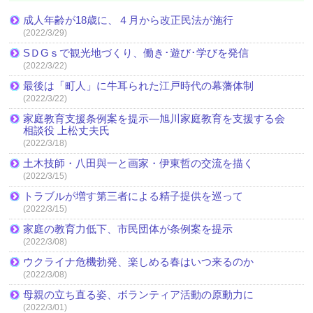
成人年齢が18歳に、４月から改正民法が施行
(2022/3/29)
SＤGｓで観光地づくり、働き･遊び･学びを発信
(2022/3/22)
最後は「町人」に牛耳られた江戸時代の幕藩体制
(2022/3/22)
家庭教育支援条例案を提示―旭川家庭教育を支援する会
相談役 上松丈夫氏
(2022/3/18)
土木技師・八田與一と画家・伊東哲の交流を描く
(2022/3/15)
トラブルが増す第三者による精子提供を巡って
(2022/3/15)
家庭の教育力低下、市民団体が条例案を提示
(2022/3/08)
ウクライナ危機勃発、楽しめる春はいつ来るのか
(2022/3/08)
母親の立ち直る姿、ボランティア活動の原動力に
(2022/3/01)