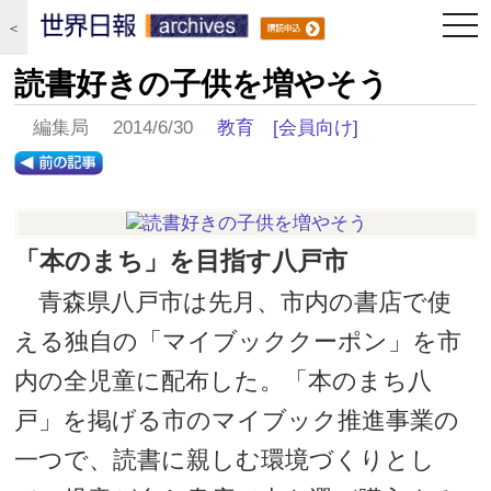
togg
＜
navi
読書好きの子供を増やそう
編集局 2014/6/30
教育
[会員向け]
「本のまち」を目指す八戸市
青森県八戸市は先月、市内の書店で使
える独自の「マイブッククーポン」を市
内の全児童に配布した。「本のまち八
戸」を掲げる市のマイブック推進事業の
一つで、読書に親しむ環境づくりとし