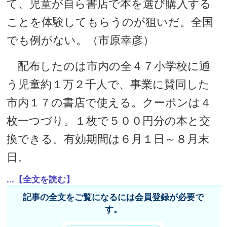
て、児童が自ら書店で本を選び購入する
ことを体験してもらうのが狙いだ。全国
でも例がない。（市原幸彦）
配布したのは市内の全４７小学校に通
う児童約１万２千人で、事業に賛同した
市内１７の書店で使える。クーポンは４
枚一つづり。１枚で５００円分の本と交
換できる。有効期間は６月１日～８月末
日。
...【全文を読む】
記事の全文をご覧になるには会員登録が必要で
す。