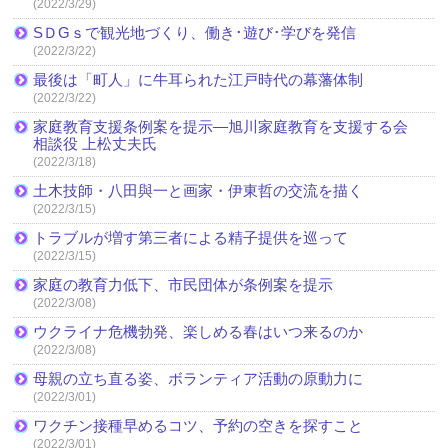
(2022/3/29)
SＤGｓで観光地づくり、働き･遊び･学びを発信
(2022/3/22)
最後は「町人」に牛耳られた江戸時代の幕藩体制
(2022/3/22)
家庭教育支援条例案を提示―旭川家庭教育を支援する会
相談役 上松丈夫氏
(2022/3/18)
土木技師・八田與一と画家・伊東哲の交流を描く
(2022/3/15)
トラブルが増す第三者による精子提供を巡って
(2022/3/15)
家庭の教育力低下、市民団体が条例案を提示
(2022/3/08)
ウクライナ危機勃発、楽しめる春はいつ来るのか
(2022/3/08)
母親の立ち直る姿、ボランティア活動の原動力に
(2022/3/01)
ワクチン接種早めるコツ、予約の空きを探すこと
(2022/3/01)