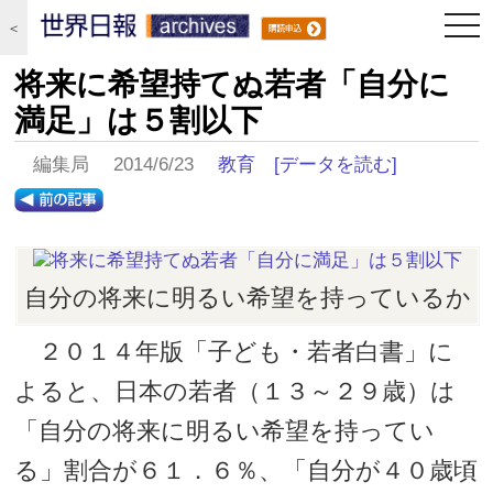
togg
＜
navi
将来に希望持てぬ若者「自分に
満足」は５割以下
編集局 2014/6/23
教育
[データを読む]
自分の将来に明るい希望を持っているか
２０１４年版「子ども・若者白書」に
よると、日本の若者（１３～２９歳）は
「自分の将来に明るい希望を持ってい
る」割合が６１．６％、「自分が４０歳頃