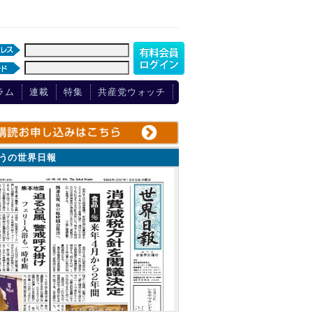
ラム
連載
特集
共産党ウォッチ
ょうの世界日報