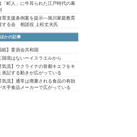
は「町人」に牛耳られた江戸時代の幕
制
教育支援条例案を提示―旭川家庭教育
援する会 相談役 上松丈夫氏
ほかの記事
国紙】委員会共和国
に国境はないーイスラエルから
昇気流】ウクライナの首都キエフをキ
と表記する動きが広がっている
昇気流】通常は廃棄される食品の有効
が大手食品メーカーで広がっている