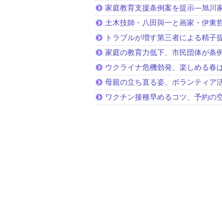
家庭教育支援条例案を提示―旭川家
土木技師・八田與一と画家・伊東
トラブルが増す第三者による精子
家庭の教育力低下、市民団体が条
ウクライナ危機勃発、楽しめる春
母親の立ち直る姿、ボランティア
ワクチン接種早めるコツ、予約の