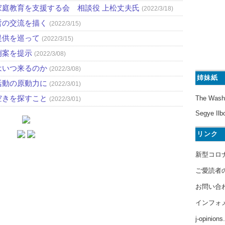
庭教育を支援する会 相談役 上松丈夫氏
(2022/3/18)
哲の交流を描く
(2022/3/15)
提供を巡って
(2022/3/15)
例案を提示
(2022/3/08)
はいつ来るのか
(2022/3/08)
姉妹紙
活動の原動力に
(2022/3/01)
空きを探すこと
The Wash
(2022/3/01)
Segye Ilb
リンク
新型コロ
ご愛読者
お問い合
インフォ
j-opinion