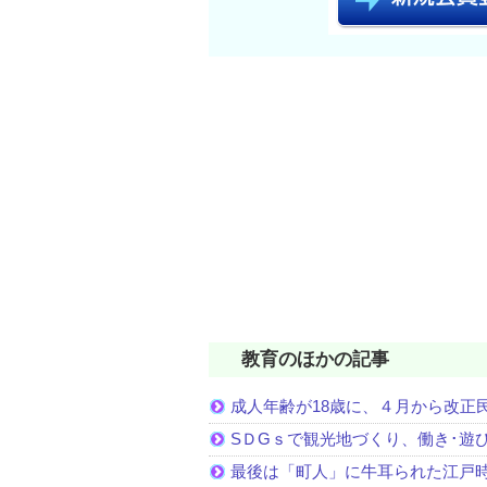
教育のほかの記事
成人年齢が18歳に、４月から改正
SＤGｓで観光地づくり、働き･遊
最後は「町人」に牛耳られた江戸