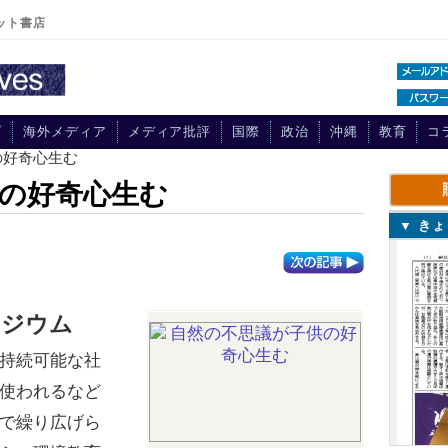
ット書店
プ
海外メディア
メディア批評
国際
政治
沖縄
教育
コ
の好奇心生む
の好奇心生む
▼ き
ポジウム
持続可能な社
使われるなど
で繰り広げら