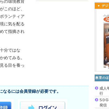
らの環境教育
▼ デジ
がこのほど、
ボランティア
境に気を配る
めて指摘され
十分ではな
かめてみる。
見る目を養っ
教育のほ
成人
になるには会員登録が必要です。
行
SＤ
発信