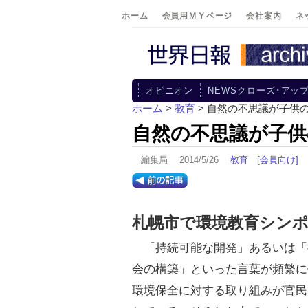
ホーム
会員用ＭＹページ
会社案内
ネ
オピニオン
NEWSクローズ･アッ
ホーム
>
教育
> 自然の不思議が子供
自然の不思議が子供
編集局 2014/5/26
教育
[会員向け]
札幌市で環境教育シン
「持続可能な開発」あるいは「
会の構築」といった言葉が頻繁に
環境保全に対する取り組みが官民