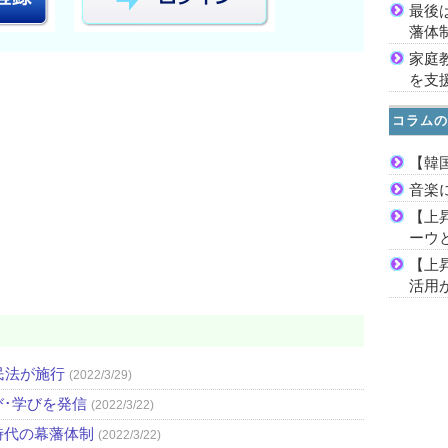
最後
藩体
家庭
を支
コラムの
【韓
音楽
【上
ーウ
【上
活用
民法が施行
(2022/3/29)
び･学びを発信
(2022/3/22)
時代の幕藩体制
(2022/3/22)