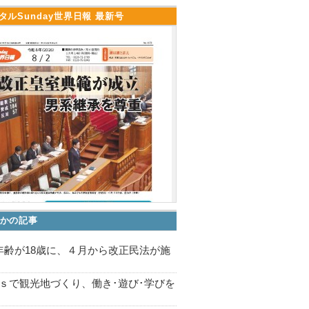
タルSunday世界日報 最新号
かの記事
年齢が18歳に、４月から改正民法が施
Gｓで観光地づくり、働き･遊び･学びを