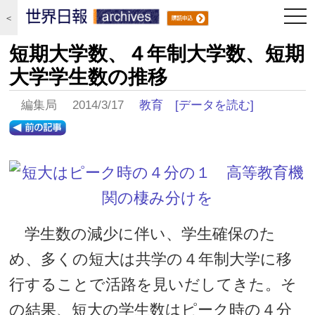
togg
＜
navi
短期大学数、４年制大学数、短期
大学学生数の推移
編集局 2014/3/17
教育
[データを読む]
学生数の減少に伴い、学生確保のた
め、多くの短大は共学の４年制大学に移
行することで活路を見いだしてきた。そ
の結果、短大の学生数はピーク時の４分