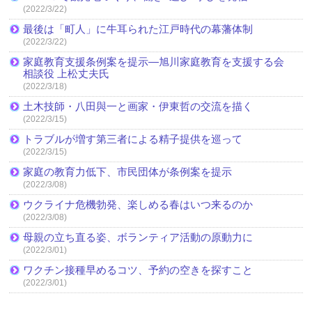
(2022/3/22)
最後は「町人」に牛耳られた江戸時代の幕藩体制
(2022/3/22)
家庭教育支援条例案を提示―旭川家庭教育を支援する会
相談役 上松丈夫氏
(2022/3/18)
土木技師・八田與一と画家・伊東哲の交流を描く
(2022/3/15)
トラブルが増す第三者による精子提供を巡って
(2022/3/15)
家庭の教育力低下、市民団体が条例案を提示
(2022/3/08)
ウクライナ危機勃発、楽しめる春はいつ来るのか
(2022/3/08)
母親の立ち直る姿、ボランティア活動の原動力に
(2022/3/01)
ワクチン接種早めるコツ、予約の空きを探すこと
(2022/3/01)