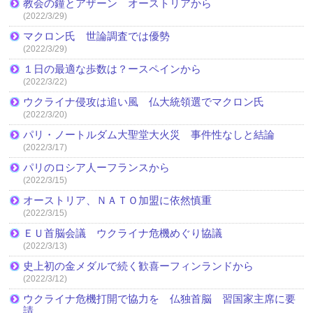
教会の鐘とアザーン オーストリアから
(2022/3/29)
マクロン氏 世論調査では優勢
(2022/3/29)
１日の最適な歩数は？ースペインから
(2022/3/22)
ウクライナ侵攻は追い風 仏大統領選でマクロン氏
(2022/3/20)
パリ・ノートルダム大聖堂大火災 事件性なしと結論
(2022/3/17)
パリのロシア人ーフランスから
(2022/3/15)
オーストリア、ＮＡＴＯ加盟に依然慎重
(2022/3/15)
ＥＵ首脳会議 ウクライナ危機めぐり協議
(2022/3/13)
史上初の金メダルで続く歓喜ーフィンランドから
(2022/3/12)
ウクライナ危機打開で協力を 仏独首脳 習国家主席に要
請