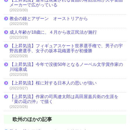
メーカーで広がっている
(2022/3/30)
教会の鐘とアザーン オーストリアから
(2022/3/29)
成人年齢が18歳に、４月から改正民法が施行
(2022/3/29)
【上昇気流】フィギュアスケート世界選手権で、男子の宇
野昌磨選手、女子の坂本花織選手が初優勝
(2022/3/29)
【上昇気流】今年で没後50年となるノーベル文学賞作家の
川端康成
(2022/3/28)
【上昇気流】桜に対する日本人の思いが強い
(2022/3/27)
【上昇気流】作家の司馬遼太郎は高田屋嘉兵衛の生涯を
『菜の花の沖』で描く
(2022/3/26)
欧州のほかの記事