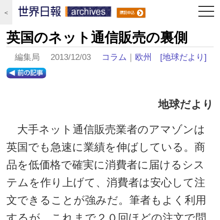
togg
＜
navi
英国のネット通信販売の裏側
編集局 2013/12/03
コラム
｜
欧州
[地球だより]
地球だより
大手ネット通信販売業者のアマゾンは
英国でも急速に業績を伸ばしている。商
品を低価格で確実に消費者に届けるシス
テムを作り上げて、消費者は安心して注
文できることが強みだ。筆者もよく利用
するが、これまで２０回ほどの注文で問