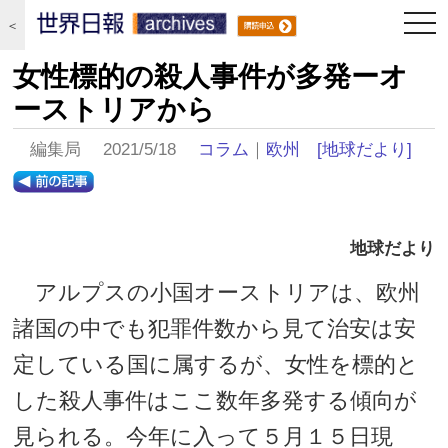
togg
＜
navi
女性標的の殺人事件が多発ーオ
ーストリアから
編集局 2021/5/18
コラム
｜
欧州
[地球だより]
地球だより
アルプスの小国オーストリアは、欧州
諸国の中でも犯罪件数から見て治安は安
定している国に属するが、女性を標的と
した殺人事件はここ数年多発する傾向が
見られる。今年に入って５月１５日現