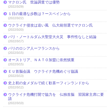
マクロン氏 世論調査では優勢
(2022/3/29)
１日の最適な歩数は？ースペインから
(2022/3/22)
ウクライナ侵攻は追い風 仏大統領選でマクロン氏
(2022/3/20)
パリ・ノートルダム大聖堂大火災 事件性なしと結論
(2022/3/17)
パリのロシア人ーフランスから
(2022/3/15)
オーストリア、ＮＡＴＯ加盟に依然慎重
(2022/3/15)
ＥＵ首脳会議 ウクライナ危機めぐり協議
(2022/3/13)
史上初の金メダルで続く歓喜ーフィンランドから
(2022/3/12)
ウクライナ危機打開で協力を 仏独首脳 習国家主席に要
請
(2022/3/10)