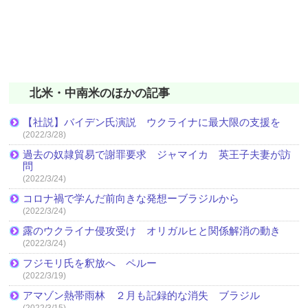
北米・中南米のほかの記事
【社説】バイデン氏演説 ウクライナに最大限の支援を
(2022/3/28)
過去の奴隷貿易で謝罪要求 ジャマイカ 英王子夫妻が訪
問
(2022/3/24)
コロナ禍で学んだ前向きな発想ーブラジルから
(2022/3/24)
露のウクライナ侵攻受け オリガルヒと関係解消の動き
(2022/3/24)
フジモリ氏を釈放へ ペルー
(2022/3/19)
アマゾン熱帯雨林 ２月も記録的な消失 ブラジル
(2022/3/15)