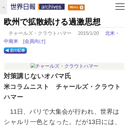
togg
＜
navi
欧州で拡散続ける過激思想
チャールズ・クラウトハマー 2015/1/20
北米・
中南米
[会員向け]
対策講じないオバマ氏
米コラムニスト チャールズ・クラウト
ハマー
11日、パリで大集会が行われ、世界は
シャルリ一色となった。だが13日には、