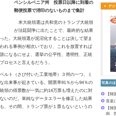
ペンシルベニア州 投票日以降に到着の
▼ デジ
郵便投票で消印のないものまで集計
米大統領選は共和党のトランプ大統領
が法廷闘争に出たことで、最終的な結果
った。大統領選が泥沼化することは決して望ま
われる事例が相次いでおり、これを放置すれば
誰になるにせよ、選挙の公平性、透明性、正統
プロセスと言えるだろう。
ベルト（さび付いた工業地帯）３州の一つ、ミ
な出来事が起きている。開票率91％から94％の
写真のほ
統領の得票数が一気に約14万票も増えたのに対
【韓
ないのだ。単純なデータエラーを修正した結果
音楽
も、その間、トランプ票が１票もないというの
【韓
由 