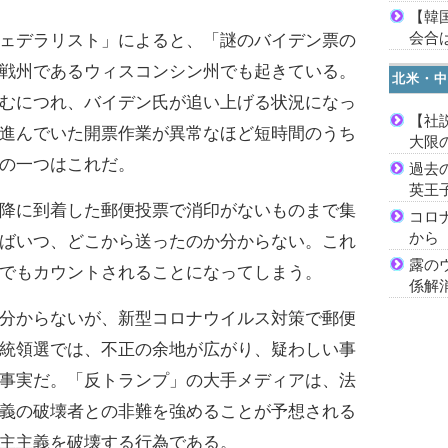
【韓
会合は
ェデラリスト」によると、「謎のバイデン票の
戦州であるウィスコンシン州でも起きている。
北米・中
むにつれ、バイデン氏が追い上げる状況になっ
【社
進んでいた開票作業が異常なほど短時間のうち
大限
の一つはこれだ。
過去
英王
降に到着した郵便投票で消印がないものまで集
コロ
から
ばいつ、どこから送ったのか分からない。これ
露の
でもカウントされることになってしまう。
係解
分からないが、新型コロナウイルス対策で郵便
統領選では、不正の余地が広がり、疑わしい事
事実だ。「反トランプ」の大手メディアは、法
義の破壊者との非難を強めることが予想される
主主義を破壊する行為である。