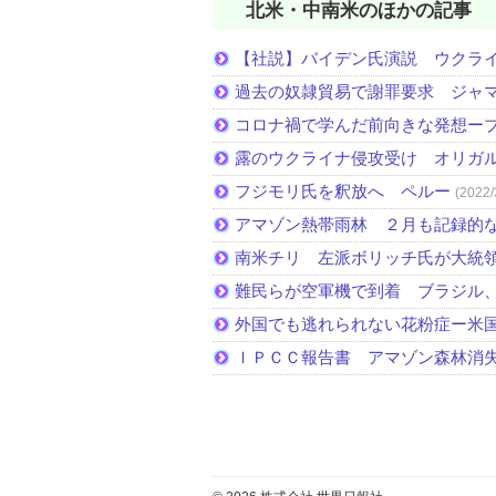
北米・中南米のほかの記事
【社説】バイデン氏演説 ウクラ
過去の奴隷貿易で謝罪要求 ジャ
コロナ禍で学んだ前向きな発想ー
露のウクライナ侵攻受け オリガ
フジモリ氏を釈放へ ペルー
(2022/
アマゾン熱帯雨林 ２月も記録的
南米チリ 左派ボリッチ氏が大統
難民らが空軍機で到着 ブラジル
外国でも逃れられない花粉症ー米
ＩＰＣＣ報告書 アマゾン森林消