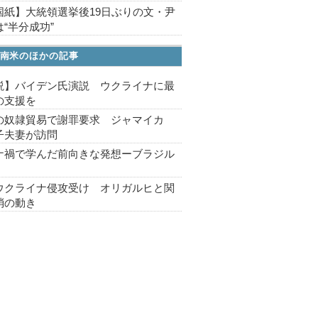
国紙】大統領選挙後19日ぶりの文・尹
“半分成功”
南米のほかの記事
説】バイデン氏演説 ウクライナに最
の支援を
の奴隷貿易で謝罪要求 ジャマイカ
子夫妻が訪問
ナ禍で学んだ前向きな発想ーブラジル
ウクライナ侵攻受け オリガルヒと関
消の動き