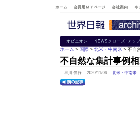
ホーム
会員用ＭＹページ
会社案内
ネ
オピニオン
NEWSクローズ･アッ
ホーム
>
国際
>
北米・中南米
> 不
不自然な集計事例相
早川 俊行 2020/11/06
北米・中南米