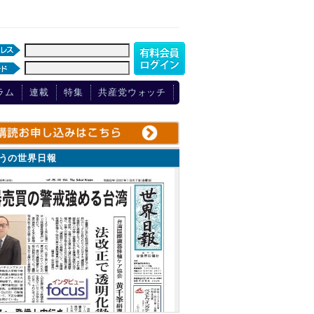
ラム
連載
特集
共産党ウォッチ
ょうの世界日報