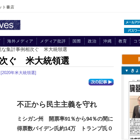
ット書店
プ
海外メディア
メディア批評
国際
政治
沖縄
教育
コ
自然な集計事例相次ぐ 米大統領選
次ぐ 米大統領選
▼ き
[2020年米大統領選]
不正から民主主義を守れ
ミシガン州 開票率91％から94％の間に
得票数バイデン氏約14万 トランプ氏０