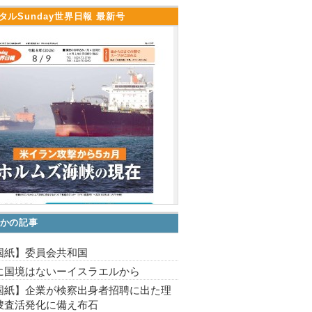
タルSunday世界日報 最新号
かの記事
国紙】委員会共和国
に国境はないーイスラエルから
国紙】企業が検察出身者招聘に出た理
捜査活発化に備え布石