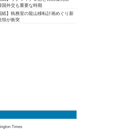
韓国外交も重要な時期
国紙】執務室の龍山移転計画めぐり新
統領が衝突
ington Times