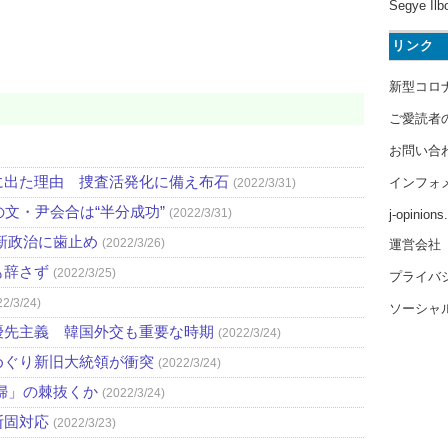
Segye Ilb
リンク
新型コロ
ご愛読者
お問い合
に出た理由 捜査活発化に備え布石
インフォ
(2022/3/31)
文・尹会合は“半分成功”
(2022/3/31)
j-opinion
新政治に歯止め
(2022/3/26)
運営会社
も辞さず
(2022/3/25)
プライバ
22/3/24)
ソーシャ
優先主義 韓国外交も重要な時期
(2022/3/24)
めぐり新旧大統領が衝突
(2022/3/24)
婦」の棘抜くか
(2022/3/24)
断固対応
(2022/3/23)