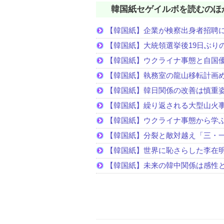
韓国紙セゲイルボを読むのほ
【韓国紙】企業が検察出身者招聘
【韓国紙】大統領選挙後19日ぶりの
【韓国紙】ウクライナ事態と自国
【韓国紙】執務室の龍山移転計画
【韓国紙】韓日関係の改善は慎重
【韓国紙】繰り返される大型山火
【韓国紙】ウクライナ事態から学
【韓国紙】分裂と敵対越え「三・
【韓国紙】世界に恥さらした李在
【韓国紙】未来の韓中関係は感性