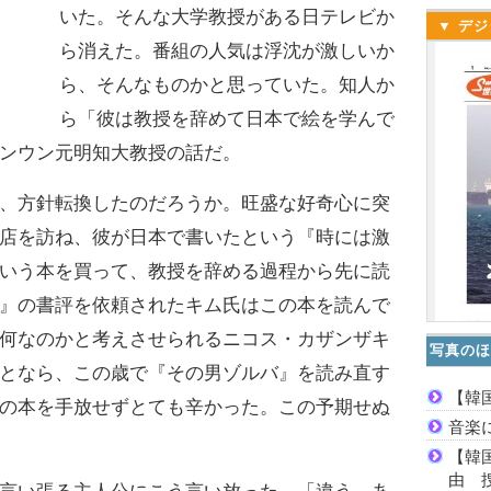
いた。そんな大学教授がある日テレビか
▼ デジ
ら消えた。番組の人気は浮沈が激しいか
ら、そんなものかと思っていた。知人か
ら「彼は教授を辞めて日本で絵を学んで
ンウン元明知大教授の話だ。
、方針転換したのだろうか。旺盛な好奇心に突
店を訪ね、彼が日本で書いたという『時には激
いう本を買って、教授を辞める過程から先に読
』の書評を依頼されたキム氏はこの本を読んで
何なのかと考えさせられるニコス・カザンザキ
写真のほ
となら、この歳で『その男ゾルバ』を読み直す
【韓
の本を手放せずとても辛かった。この予期せぬ
音楽
【韓
由 