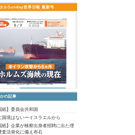
タルSunday世界日報 最新号
かの記事
国紙】委員会共和国
に国境はないーイスラエルから
国紙】企業が検察出身者招聘に出た理
捜査活発化に備え布石