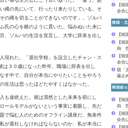
言い張る主人公にこう言い放った。「違う。あ
【韓
い縄の先にいて、行ったり来たりしている。そ
会合は
その縄を切ることができないのです」。ゾルバ
韓国・北
ム氏の心を錐のように貫いた。悩みぬいた末に
【韓
旦、ゾルバの生活を宣言し、大学に辞表を出し
【韓
由 
【韓
人現れた。「退社学校」を設立したチャン・ス
会合は
た彼は３０歳になった昨年、職場に辞表を出し
脱「
なす中で、自分が本当にやりたいことをやろう
歯止
の生活は思ったほどたやすくはなかった。
韓国紙セ
入も途絶えた。彼は漠然とした未来を前にし
【韓
由 
ロールモデルがないという事実に着眼し、先だ
【韓
題で悩む人のためのオフライン講座だ。無条件
会合は
私が退社しなければならないのか、私が本当に
【韓