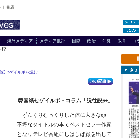
ット書店
プ
海外メディア
メディア批評
国際
政治
沖縄
教育
コ
学校
▼ き
国紙セゲイルボを読む
韓国紙セゲイルボ・コラム「説往説来」
ずんぐりむっくりした体に大きな頭。
不埒なタイトルの本でベストセラー作家
となりテレビ番組にしばしば顔を出して