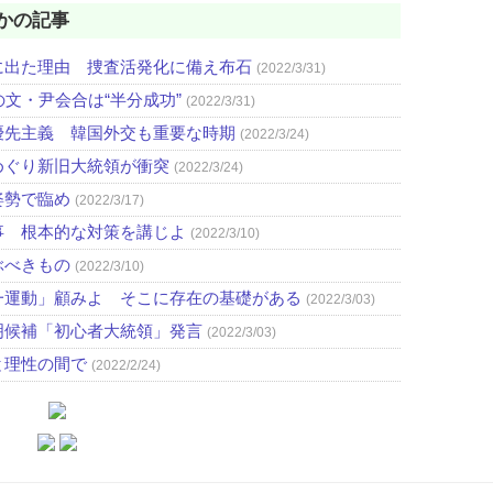
かの記事
に出た理由 捜査活発化に備え布石
(2022/3/31)
文・尹会合は“半分成功”
(2022/3/31)
優先主義 韓国外交も重要な時期
(2022/3/24)
めぐり新旧大統領が衝突
(2022/3/24)
姿勢で臨め
(2022/3/17)
事 根本的な対策を講じよ
(2022/3/10)
ぶべきもの
(2022/3/10)
一運動」顧みよ そこに存在の基礎がある
(2022/3/03)
明候補「初心者大統領」発言
(2022/3/03)
と理性の間で
(2022/2/24)