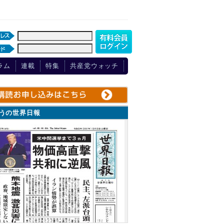
ラム
連載
特集
共産党ウォッチ
ょうの世界日報