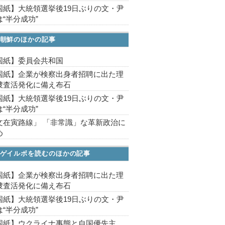
国紙】大統領選挙後19日ぶりの文・尹
“半分成功”
朝鮮のほかの記事
国紙】委員会共和国
国紙】企業が検察出身者招聘に出た理
捜査活発化に備え布石
国紙】大統領選挙後19日ぶりの文・尹
“半分成功”
文在寅路線」 「非常識」な革新政治に
め
ゲイルボを読むのほかの記事
国紙】企業が検察出身者招聘に出た理
捜査活発化に備え布石
国紙】大統領選挙後19日ぶりの文・尹
“半分成功”
国紙】ウクライナ事態と自国優先主