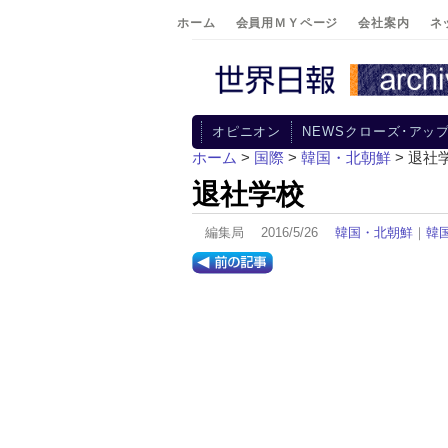
ホーム
会員用ＭＹページ
会社案内
ネ
オピニオン
NEWSクローズ･アッ
ホーム
>
国際
>
韓国・北朝鮮
> 退社
退社学校
編集局 2016/5/26
韓国・北朝鮮
｜
韓