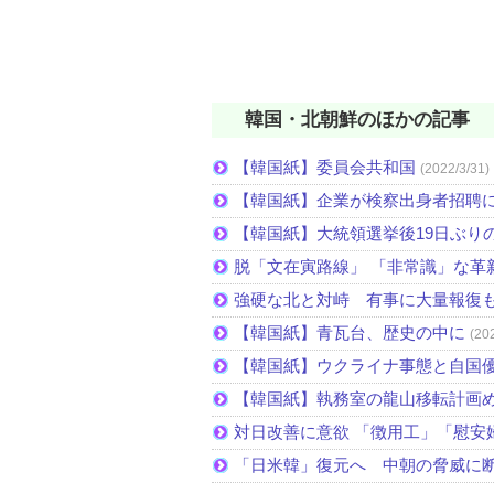
韓国・北朝鮮のほかの記事
【韓国紙】委員会共和国
(2022/3/31)
【韓国紙】企業が検察出身者招聘
【韓国紙】大統領選挙後19日ぶりの
脱「文在寅路線」 「非常識」な革
強硬な北と対峙 有事に大量報復
【韓国紙】青瓦台、歴史の中に
(20
【韓国紙】ウクライナ事態と自国
【韓国紙】執務室の龍山移転計画
対日改善に意欲 「徴用工」「慰安
「日米韓」復元へ 中朝の脅威に