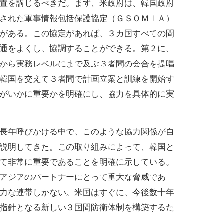
置を講じるべきだ。まず、米政府は、韓国政府
された軍事情報包括保護協定（ＧＳＯＭＩＡ）
がある。この協定があれば、３カ国すべての間
通をよくし、協調することができる。第２に、
から実務レベルにまで及ぶ３者間の会合を提唱
韓国を交えて３者間で計画立案と訓練を開始す
がいかに重要かを明確にし、協力を具体的に実
長年呼びかける中で、このような協力関係が自
説明してきた。この取り組みによって、韓国と
て非常に重要であることを明確に示している。
アジアのパートナーにとって重大な脅威であ
力な連帯しかない。米国はすぐに、今後数十年
指針となる新しい３国間防衛体制を構築するた