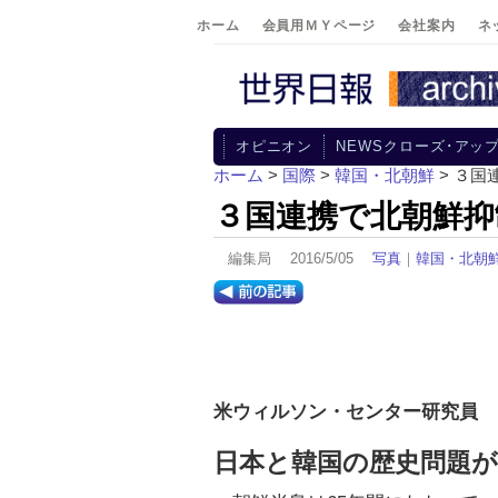
ホーム
会員用ＭＹページ
会社案内
ネ
オピニオン
NEWSクローズ･アッ
ホーム
>
国際
>
韓国・北朝鮮
> ３国
３国連携で北朝鮮抑
編集局 2016/5/05
写真
｜
韓国・北朝
米ウィルソン・センター研究員 
日本と韓国の歴史問題