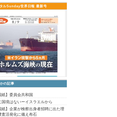
タルSunday世界日報 最新号
かの記事
国紙】委員会共和国
に国境はないーイスラエルから
国紙】企業が検察出身者招聘に出た理
捜査活発化に備え布石