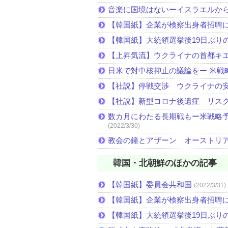
音楽に国境はないーイスラエルか
【韓国紙】企業が検察出身者招聘
【韓国紙】大統領選挙後19日ぶりの
【上昇気流】ウクライナの首都キ
日米で対中核抑止の議論をー 米戦
【社説】停戦交渉 ウクライナの
【社説】新型コロナ後遺症 リス
数カ月にわたる長期戦もー米戦略予
(2022/3/30)
教会の鐘とアザーン オーストリ
韓国・北朝鮮のほかの記事
【韓国紙】委員会共和国
(2022/3/31)
【韓国紙】企業が検察出身者招聘
【韓国紙】大統領選挙後19日ぶりの