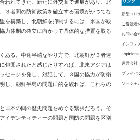
リンク
合われてきた。新たに外交面で進展があり、北
、３者間の防衛政策を確立する環境がかつてな
新型コロ
盟を構築し、北朝鮮を抑制するには、米国が毅
ご愛読者
協力体制の確立に向かって具体的な措置を取る
お問い合
インフォ
j-opinion
くある。中途半端なやり方で、北朝鮮が３者連
運営会社
に包囲されたと感じたりすれば、北東アジアは
プライバ
ッセージを発し、対話して、３国の協力が防衛
ソーシャ
明し、朝鮮半島の問題に的を絞れば、これらの
と日本の間の歴史問題をめぐる緊張だろう。そ
アイデンティティーの問題と国防の問題を区別