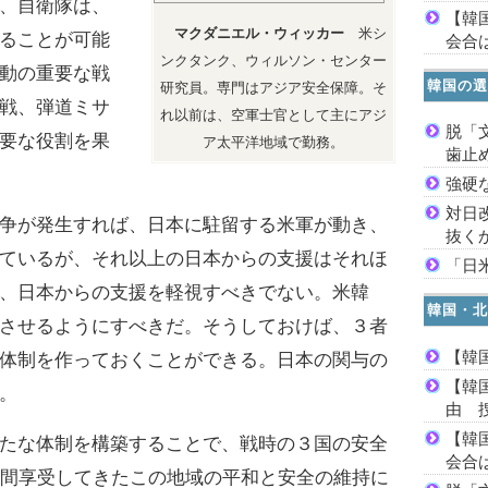
、自衛隊は、
【韓
マクダニエル・ウィッカー
米シ
ることが可能
会合は
ンクタンク、ウィルソン・センター
動の重要な戦
韓国の選
研究員。専門はアジア安全保障。そ
戦、弾道ミサ
れ以前は、空軍士官として主にアジ
脱「
要な役割を果
ア太平洋地域で勤務。
歯止
強硬
対日
争が発生すれば、日本に駐留する米軍が動き、
抜く
ているが、それ以上の日本からの支援はそれほ
「日
、日本からの支援を軽視すべきでない。米韓
韓国・北
させるようにすべきだ。そうしておけば、３者
【韓
体制を作っておくことができる。日本の関与の
【韓
。
由 
【韓
たな体制を構築することで、戦時の３国の安全
会合は
年間享受してきたこの地域の平和と安全の維持に