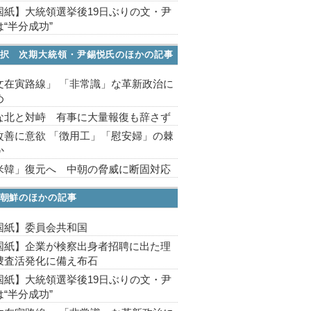
国紙】大統領選挙後19日ぶりの文・尹
“半分成功”
択 次期大統領・尹錫悦氏のほかの記事
文在寅路線」 「非常識」な革新政治に
め
な北と対峙 有事に大量報復も辞さず
改善に意欲 「徴用工」「慰安婦」の棘
か
米韓」復元へ 中朝の脅威に断固対応
朝鮮のほかの記事
国紙】委員会共和国
国紙】企業が検察出身者招聘に出た理
捜査活発化に備え布石
国紙】大統領選挙後19日ぶりの文・尹
“半分成功”