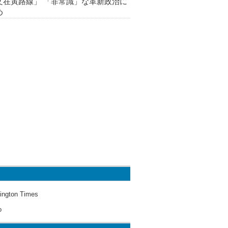
文在寅路線」 「非常識」な革新政治に
め
ington Times
o