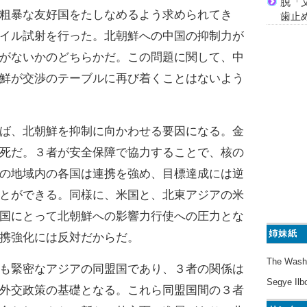
脱「
粗暴な友好国をたしなめるよう求められてき
歯止
イル試射を行った。北朝鮮への中国の抑制力が
がないかのどちらかだ。この問題に関して、中
鮮が交渉のテーブルに再び着くことはないよう
ば、北朝鮮を抑制に向かわせる要因になる。金
死だ。３者が安全保障で協力することで、核の
の地域内の各国は連携を強め、目標達成には逆
とができる。同様に、米国と、北東アジアの米
国にとって北朝鮮への影響力行使への圧力とな
姉妹紙
携強化には反対だからだ。
The Wash
も緊密なアジアの同盟国であり、３者の関係は
Segye Ilb
外交政策の基礎となる。これら同盟国間の３者