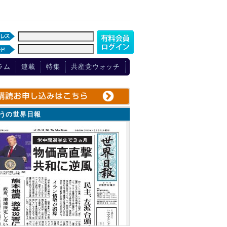
ラム
連載
特集
共産党ウォッチ
ょうの世界日報