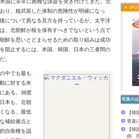
米国に非常に困難な課題を突き付けてきた。北
▼ デジ
おり、核武装した体制の危険性が明確になっ
後について異なる見方を持っているが、太平洋
は、北朝鮮が核を保有すべきでないという点で
朝鮮を思いとどまらせるための取り組みは成功
を阻止するには、米国、韓国、日本の三者間の
だ。
の中でも最も
動に対する米
にある。38度
写真のほ
日本も、北朝
くなる。最低
【韓
音楽
な補給拠点と
【韓
的自衛権を認
由 