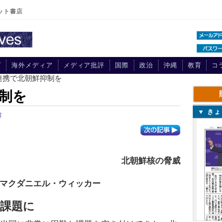
ット書店
プ
海外メディア
メディア批評
国際
政治
沖縄
教育
コ
連携で北朝鮮抑制を
制を
▼ き
鮮
北朝鮮核の脅威
マクダニエル・ウィッカー
が課題に