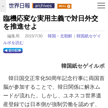
togg
＜
navi
臨機応変な実用主義で対日外交
を推進せよ
編集局 2015/7/30
韓国・北朝鮮
｜
韓国紙セゲイ
ルボを読む
韓国紙セゲイルボ
韓日国交正常化50周年記念行事に両国首
脳が参加することで、韓日関係に解氷ム
ードが流れた。しかし、ユネスコ世界遺
産登録では日本側が強制労働を認めず、