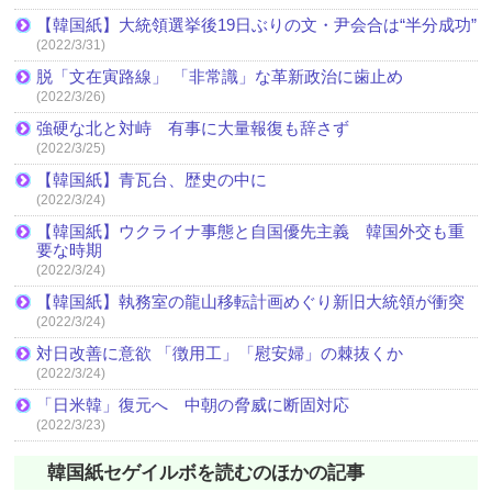
【韓国紙】大統領選挙後19日ぶりの文・尹会合は“半分成功”
(2022/3/31)
脱「文在寅路線」 「非常識」な革新政治に歯止め
(2022/3/26)
強硬な北と対峙 有事に大量報復も辞さず
(2022/3/25)
【韓国紙】青瓦台、歴史の中に
(2022/3/24)
【韓国紙】ウクライナ事態と自国優先主義 韓国外交も重
要な時期
(2022/3/24)
【韓国紙】執務室の龍山移転計画めぐり新旧大統領が衝突
(2022/3/24)
対日改善に意欲 「徴用工」「慰安婦」の棘抜くか
(2022/3/24)
「日米韓」復元へ 中朝の脅威に断固対応
(2022/3/23)
韓国紙セゲイルボを読むのほかの記事