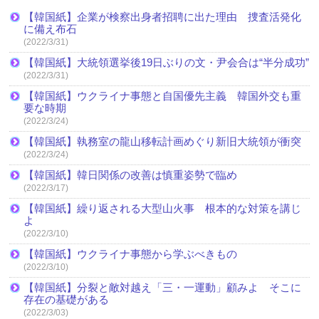
【韓国紙】企業が検察出身者招聘に出た理由 捜査活発化
に備え布石
(2022/3/31)
【韓国紙】大統領選挙後19日ぶりの文・尹会合は“半分成功”
(2022/3/31)
【韓国紙】ウクライナ事態と自国優先主義 韓国外交も重
要な時期
(2022/3/24)
【韓国紙】執務室の龍山移転計画めぐり新旧大統領が衝突
(2022/3/24)
【韓国紙】韓日関係の改善は慎重姿勢で臨め
(2022/3/17)
【韓国紙】繰り返される大型山火事 根本的な対策を講じ
よ
(2022/3/10)
【韓国紙】ウクライナ事態から学ぶべきもの
(2022/3/10)
【韓国紙】分裂と敵対越え「三・一運動」顧みよ そこに
存在の基礎がある
(2022/3/03)