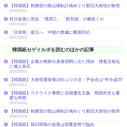
【韓国紙】執務室の龍山移転計画めぐり新旧大統領が衝突
(2022/3/24)
対日改善に意欲 「徴用工」「慰安婦」の棘抜くか
(2022/3/24)
「日米韓」復元へ 中朝の脅威に断固対応
(2022/3/23)
韓国紙セゲイルボを読むのほかの記事
【韓国紙】企業が検察出身者招聘に出た理由 捜査活発化
に備え布石
(2022/3/31)
【韓国紙】大統領選挙後19日ぶりの文・尹会合は“半分成功”
(2022/3/31)
【韓国紙】ウクライナ事態と自国優先主義 韓国外交も重
要な時期
(2022/3/24)
【韓国紙】執務室の龍山移転計画めぐり新旧大統領が衝突
(2022/3/24)
【韓国紙】韓日関係の改善は慎重姿勢で臨め