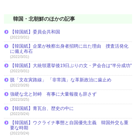
韓国・北朝鮮のほかの記事
【韓国紙】委員会共和国
(2022/3/31)
【韓国紙】企業が検察出身者招聘に出た理由 捜査活発化
に備え布石
(2022/3/31)
【韓国紙】大統領選挙後19日ぶりの文・尹会合は“半分成功”
(2022/3/31)
脱「文在寅路線」 「非常識」な革新政治に歯止め
(2022/3/26)
強硬な北と対峙 有事に大量報復も辞さず
(2022/3/25)
【韓国紙】青瓦台、歴史の中に
(2022/3/24)
【韓国紙】ウクライナ事態と自国優先主義 韓国外交も重
要な時期
(2022/3/24)