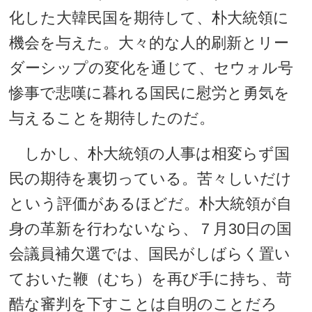
化した大韓民国を期待して、朴大統領に
機会を与えた。大々的な人的刷新とリー
ダーシップの変化を通じて、セウォル号
惨事で悲嘆に暮れる国民に慰労と勇気を
与えることを期待したのだ。
しかし、朴大統領の人事は相変らず国
民の期待を裏切っている。苦々しいだけ
という評価があるほどだ。朴大統領が自
身の革新を行わないなら、７月30日の国
会議員補欠選では、国民がしばらく置い
ておいた鞭（むち）を再び手に持ち、苛
酷な審判を下すことは自明のことだろ