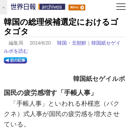
togg
＜
navi
韓国の総理候補選定におけるゴ
タゴタ
編集局 2014/6/20
韓国・北朝鮮
｜
韓国紙セゲイ
ルボを読む
韓国紙セゲイルボ
国民の疲労感増す「手帳人事」
「手帳人事」といわれる朴槿恵（パク
クネ）式人事が国民の疲労感を増大させ
ている。