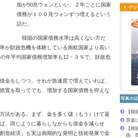
加が50兆ウォンといい、２年ごとに国家
▼ デジ
債務が１００兆ウォンずつ増えるという
話だ。
韓国の国家債務水準は高くない方だ
率が財政危機を体験している南欧国家より高い
年の年平均国家債務増加率も12・３％で、財政危
借金をしつつ、それが急速度で増えていれば、
措置を取ってでも、増加する国家債務を抑えな
写真のほ
【韓
方法がある。まず、金を多く儲（もう）けて返
音楽
ば、同じように暮らしながらも借金を減らせ
【韓
創造経済」も実は画期的な発明と技術発展で金
由 