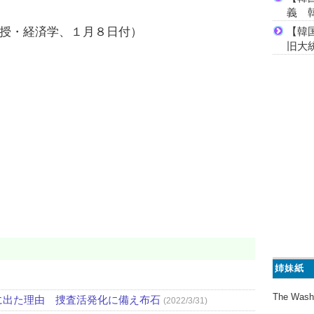
義 
【韓
授・経済学、１月８日付）
旧大
姉妹紙
The Wash
に出た理由 捜査活発化に備え布石
(2022/3/31)