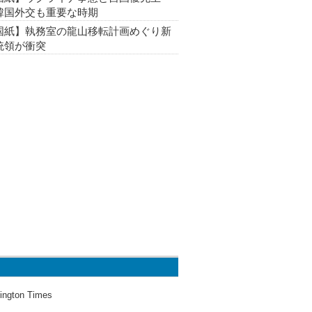
韓国外交も重要な時期
国紙】執務室の龍山移転計画めぐり新
統領が衝突
ington Times