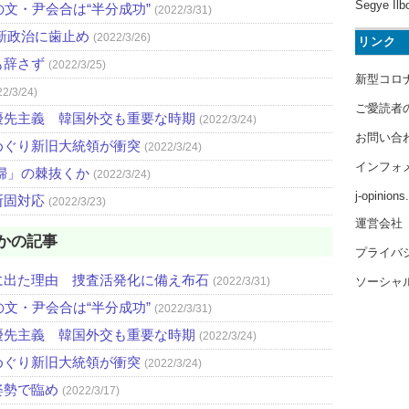
Segye Ilb
文・尹会合は“半分成功”
(2022/3/31)
新政治に歯止め
(2022/3/26)
リンク
も辞さず
(2022/3/25)
新型コロ
22/3/24)
ご愛読者
優先主義 韓国外交も重要な時期
(2022/3/24)
お問い合
めぐり新旧大統領が衝突
(2022/3/24)
インフォ
婦」の棘抜くか
(2022/3/24)
j-opinion
断固対応
(2022/3/23)
運営会社
かの記事
プライバ
に出た理由 捜査活発化に備え布石
ソーシャ
(2022/3/31)
文・尹会合は“半分成功”
(2022/3/31)
優先主義 韓国外交も重要な時期
(2022/3/24)
めぐり新旧大統領が衝突
(2022/3/24)
姿勢で臨め
(2022/3/17)