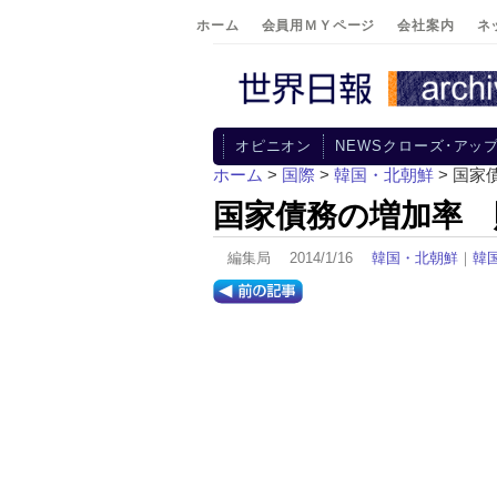
ホーム
会員用ＭＹページ
会社案内
ネ
オピニオン
NEWSクローズ･アッ
ホーム
>
国際
>
韓国・北朝鮮
> 国
国家債務の増加率 
編集局 2014/1/16
韓国・北朝鮮
｜
韓