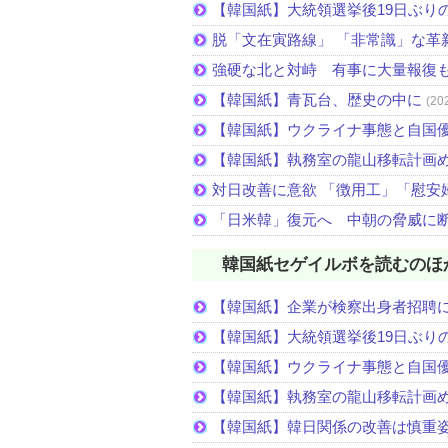
【韓国紙】大統領選挙後19日ぶりの
脱「文在寅路線」 「非常識」な革
強硬な北と対峙 有事に大量報復
【韓国紙】青瓦台、歴史の中に
(20
【韓国紙】ウクライナ事態と自国
【韓国紙】執務室の龍山移転計画
対日改善に意欲 「徴用工」「慰安
「日米韓」復元へ 中朝の脅威に
韓国紙セゲイルボを読むのほ
【韓国紙】企業が検察出身者招聘
【韓国紙】大統領選挙後19日ぶりの
【韓国紙】ウクライナ事態と自国
【韓国紙】執務室の龍山移転計画
【韓国紙】韓日関係の改善は慎重