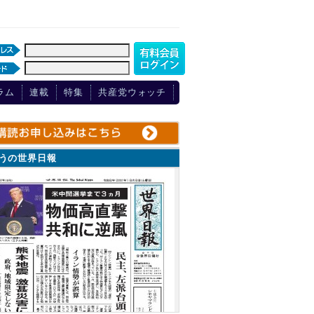
ラム
連載
特集
共産党ウォッチ
ょうの世界日報