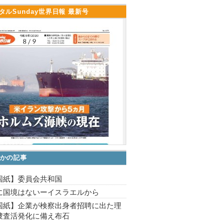
タルSunday世界日報 最新号
かの記事
国紙】委員会共和国
に国境はないーイスラエルから
国紙】企業が検察出身者招聘に出た理
捜査活発化に備え布石