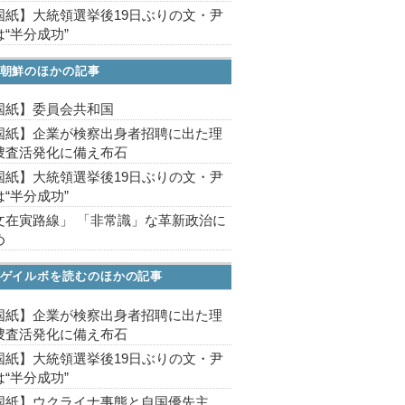
国紙】大統領選挙後19日ぶりの文・尹
“半分成功”
朝鮮のほかの記事
国紙】委員会共和国
国紙】企業が検察出身者招聘に出た理
捜査活発化に備え布石
国紙】大統領選挙後19日ぶりの文・尹
“半分成功”
文在寅路線」 「非常識」な革新政治に
め
ゲイルボを読むのほかの記事
国紙】企業が検察出身者招聘に出た理
捜査活発化に備え布石
国紙】大統領選挙後19日ぶりの文・尹
“半分成功”
国紙】ウクライナ事態と自国優先主