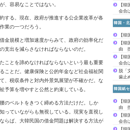
が、容易なことではない。
【韓
会合は
約する。現在、政府が推進する公企業改革が各
韓国・北
作業の一つだろう。
【韓
借金規模と増加速度からみて、政府の効率化だ
【韓
の支出を減らさなければならないのだ。
由 
【韓
たことを諦めなければならないという最も重要
会合は
脱「
ることだ。健康保険と公的年金など社会福祉関
歯止
て、税収条件と対内外景気展望が不確かだ。な
韓国紙セ
祉予算を増やすと公然と約束している。
【韓
腰のベルトをきつく締める方法だけだ。しか
由 
知っていながらも無視している。現実を直視し
【韓
ならば、大韓民国の借金問題は解決する方法が
会合は
【韓