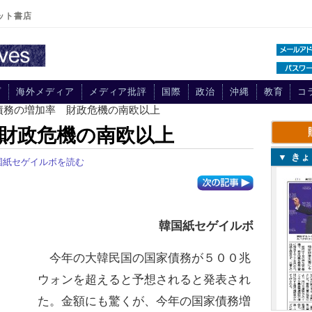
ット書店
プ
海外メディア
メディア批評
国際
政治
沖縄
教育
コ
家債務の増加率 財政危機の南欧以上
財政危機の南欧以上
▼ き
国紙セゲイルボを読む
韓国紙セゲイルボ
今年の大韓民国の国家債務が５００兆
ウォンを超えると予想されると発表され
た。金額にも驚くが、今年の国家債務増