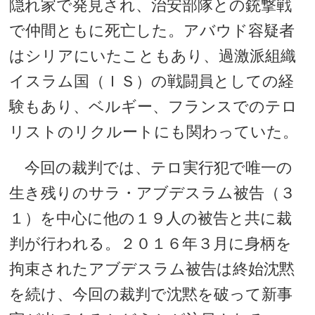
隠れ家で発見され、治安部隊との銃撃戦
で仲間ともに死亡した。アバウド容疑者
はシリアにいたこともあり、過激派組織
イスラム国（ＩＳ）の戦闘員としての経
験もあり、ベルギー、フランスでのテロ
リストのリクルートにも関わっていた。
今回の裁判では、テロ実行犯で唯一の
生き残りのサラ・アブデスラム被告（３
１）を中心に他の１９人の被告と共に裁
判が行われる。２０１６年３月に身柄を
拘束されたアブデスラム被告は終始沈黙
を続け、今回の裁判で沈黙を破って新事