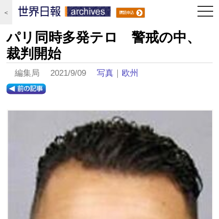
togg
＜
navi
パリ同時多発テロ 警戒の中、
裁判開始
編集局 2021/9/09
写真
｜
欧州