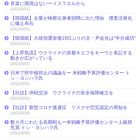
音楽に国境はないーイスラエルから
(2022/3/31)
【韓国紙】企業が検察出身者招聘に出た理由 捜査活発化
に備え布石
(2022/3/31)
【韓国紙】大統領選挙後19日ぶりの文・尹会合は“半分成功”
(2022/3/31)
【上昇気流】ウクライナの首都キエフをキーウと表記する
動きが広がっている
(2022/3/31)
日米で対中核抑止の議論をー 米戦略予算評価センター ト
シ・ヨシハラ氏
(2022/3/31)
【社説】停戦交渉 ウクライナの安全保障確立を
(2022/3/31)
【社説】新型コロナ後遺症 リスクや労災認定の周知を
(2022/3/30)
数カ月にわたる長期戦もー米戦略予算評価センター上級研
究員 トシ・ヨシハラ氏
(2022/3/30)