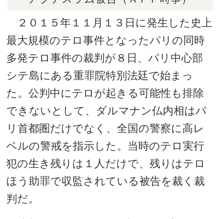
２０１５年１１月１３日に発生した史上
最大規模のテロ事件となったパリの同時
多発テロ事件の裁判が８日、パリ中心部
シテ島にある重罪院特別法廷で始まっ
た。公判中にテロが起きる可能性も排除
できないとして、ダルマナン仏内相はパ
リ首都圏だけでなく、全国の警察に高レ
ベルの警戒を指示した。当時のテロ実行
犯の生き残りは１人だけで、残りはテロ
ほう助罪で収監されている被告を裁く裁
判だ。