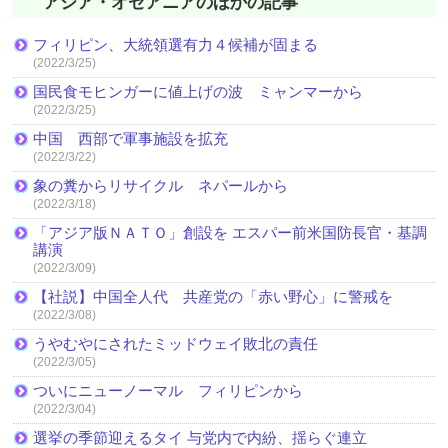
アジア・オセアニアのほかの記事
フィリピン、大統領選有力４候補が固まる
(2022/3/25)
国民食モヒンガーに値上げの波 ミャンマーから
(2022/3/25)
中国 西部で軍事施設を拡充
(2022/3/22)
象の糞からリサイクル ネパールから
(2022/3/18)
「アジア版ＮＡＴＯ」創設を エスパー前米国防長官・基調
講演
(2022/3/09)
【社説】中国全人代 共産党の「赤い野心」に警戒を
(2022/3/08)
うやむやにされたミッドウェイ敗北の責任
(2022/3/05)
ついにニューノーマル フィリピンから
(2022/3/04)
選挙の季節迎えるタイ 与党内で内紛、揺らぐ連立