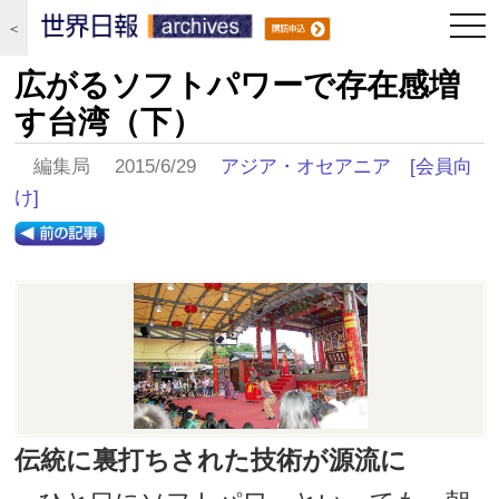
togg
＜
navi
広がるソフトパワーで存在感増
す台湾（下）
編集局 2015/6/29
アジア・オセアニア
[会員向
け]
伝統に裏打ちされた技術が源流に