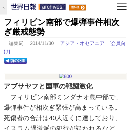
togg
＜
navi
フィリピン南部で爆弾事件相次
ぎ厳戒態勢
編集局 2014/11/30
アジア・オセアニア
[会員向
け]
アブサヤフと国軍の戦闘激化
フィリピン南部ミンダナオ島中部で、
爆弾事件が相次ぎ緊張が高まっている。
死傷者の合計は40人近くに達しており、
イスラム過激派の犯行が疑われるなど、