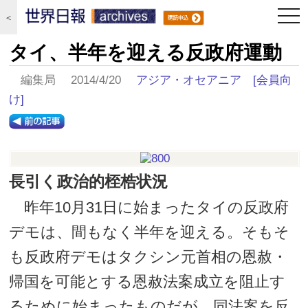
togg
＜
navi
タイ、半年を迎える反政府運動
編集局 2014/4/20
アジア・オセアニア
[会員向
け]
長引く政治的桎梏状況
昨年10月31日に始まったタイの反政府
デモは、間もなく半年を迎える。そもそ
も反政府デモはタクシン元首相の恩赦・
帰国を可能とする恩赦法案成立を阻止す
るために始まったものだが、同法案を反