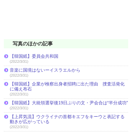
写真のほかの記事
【韓国紙】委員会共和国
(2022/3/31)
音楽に国境はないーイスラエルから
(2022/3/31)
【韓国紙】企業が検察出身者招聘に出た理由 捜査活発化
に備え布石
(2022/3/31)
【韓国紙】大統領選挙後19日ぶりの文・尹会合は“半分成功”
(2022/3/31)
【上昇気流】ウクライナの首都キエフをキーウと表記する
動きが広がっている
(2022/3/31)