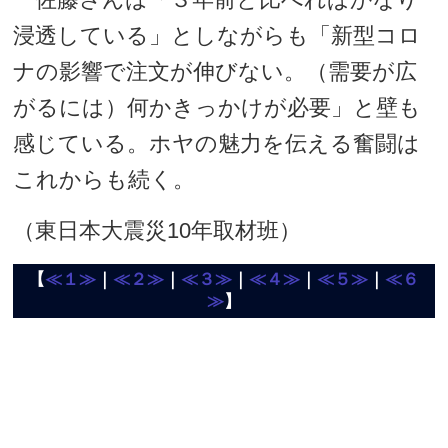
浸透している」としながらも「新型コロ
ナの影響で注文が伸びない。（需要が広
がるには）何かきっかけが必要」と壁も
感じている。ホヤの魅力を伝える奮闘は
これからも続く。
（東日本大震災10年取材班）
【
≪１≫
｜
≪２≫
｜
≪３≫
｜
≪４≫
｜
≪５≫
｜
≪６
≫
】