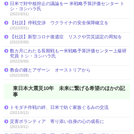
日米で対中核抑止の議論をー 米戦略予算評価センター ト
シ・ヨシハラ氏
(2022/3/31)
【社説】停戦交渉 ウクライナの安全保障確立を
(2022/3/31)
【社説】新型コロナ後遺症 リスクや労災認定の周知を
(2022/3/30)
数カ月にわたる長期戦もー米戦略予算評価センター上級研
究員 トシ・ヨシハラ氏
(2022/3/30)
教会の鐘とアザーン オーストリアから
(2022/3/29)
東日本大震災10年 未来に繋げる希望のほかの記
事
トモダチ作戦の絆、日米で紡ぐ家族ぐるみの交流
(2021/3/12)
災害ボランティア 寄り添い自身の心の成長に
(2021/3/11)