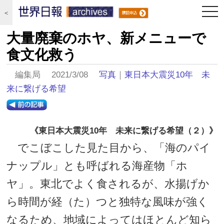
togg
＜
navi
大量廃棄のホヤ、新メニューで
食文化救う
編集局 2021/3/08
写真
｜
東日本大震災10年 未
来に繋げる希望
《東日本大震災10年 未来に繋げる希望（２）》
でこぼこした見た目から、「海のパイ
ナップル」とも呼ばれる海産物「ホ
ヤ」。東北でよく食されるが、水揚げか
ら時間が経（た）つと独特な風味が強く
なるため、地域によってはほとんど知ら