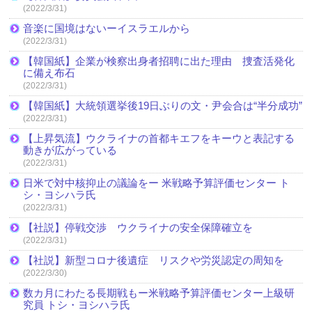
(2022/3/31)
音楽に国境はないーイスラエルから
(2022/3/31)
【韓国紙】企業が検察出身者招聘に出た理由 捜査活発化
に備え布石
(2022/3/31)
【韓国紙】大統領選挙後19日ぶりの文・尹会合は“半分成功”
(2022/3/31)
【上昇気流】ウクライナの首都キエフをキーウと表記する
動きが広がっている
(2022/3/31)
日米で対中核抑止の議論をー 米戦略予算評価センター ト
シ・ヨシハラ氏
(2022/3/31)
【社説】停戦交渉 ウクライナの安全保障確立を
(2022/3/31)
【社説】新型コロナ後遺症 リスクや労災認定の周知を
(2022/3/30)
数カ月にわたる長期戦もー米戦略予算評価センター上級研
究員 トシ・ヨシハラ氏