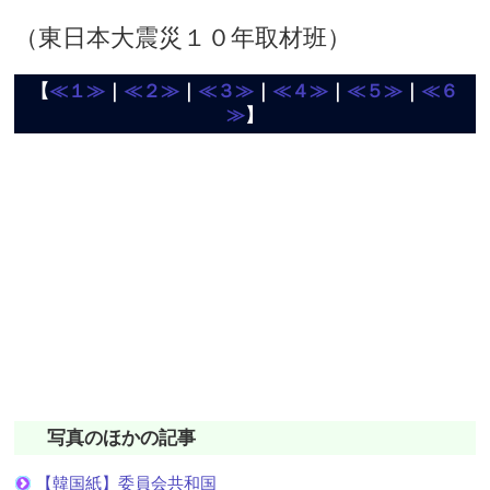
（東日本大震災１０年取材班）
【
≪１≫
｜
≪２≫
｜
≪３≫
｜
≪４≫
｜
≪５≫
｜
≪６
≫
】
写真のほかの記事
【韓国紙】委員会共和国