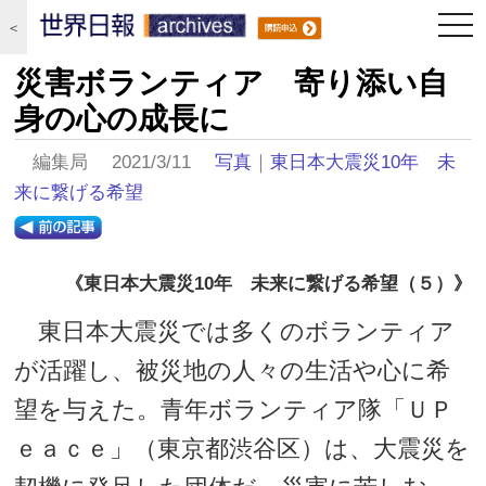
togg
＜
navi
災害ボランティア 寄り添い自
身の心の成長に
編集局 2021/3/11
写真
｜
東日本大震災10年 未
来に繋げる希望
《東日本大震災10年 未来に繋げる希望（５）》
東日本大震災では多くのボランティア
が活躍し、被災地の人々の生活や心に希
望を与えた。青年ボランティア隊「ＵＰ
ｅａｃｅ」（東京都渋谷区）は、大震災を