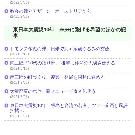
(2022/3/30)
教会の鐘とアザーン オーストリアから
(2022/3/29)
東日本大震災10年 未来に繋げる希望のほかの記
事
トモダチ作戦の絆、日米で紡ぐ家族ぐるみの交流
(2021/3/12)
南三陸「20代の語り部」 後輩に仲間の大切さ伝える
(2021/3/10)
南三陸の町づくり、復興・発展を同時に進める
(2021/3/09)
大量廃棄のホヤ、新メニューで食文化救う
(2021/3/08)
東日本大震災10年 福島と台湾の若者、ツアー企画し風評
払拭へ
(2021/3/07)