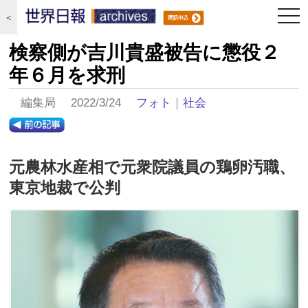
togg
＜
navi
検察側が吉川貴盛被告に懲役２
年６月を求刑
編集局 2022/3/24
フォト
｜
社会
元農林水産相で元衆院議員の鶏卵汚職、
東京地裁で公判