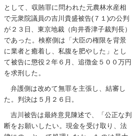
として、収賄罪に問われた元農林水産相
で元衆院議員の吉川貴盛被告(７１)の公判
が２３日、東京地裁（向井香津子裁判長）
であった。検察側は「大臣の権限を背景
に業者と癒着し、私腹を肥やした」とし
て被告に懲役２年６月、追徴金５００万円
を求刑した。
弁護側は改めて無罪を主張し、結審し
た。判決は５月２６日。
吉川被告は最終意見陳述で、「公正な判
断をお願いしたい。現金を受け取り、法