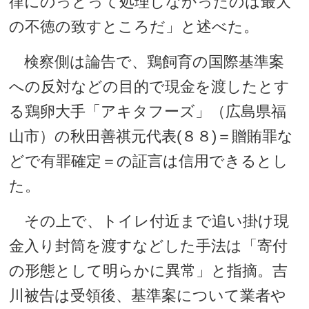
律にのっとって処理しなかったのは最大
の不徳の致すところだ」と述べた。
検察側は論告で、鶏飼育の国際基準案
への反対などの目的で現金を渡したとす
る鶏卵大手「アキタフーズ」（広島県福
山市）の秋田善祺元代表(８８)＝贈賄罪な
どで有罪確定＝の証言は信用できるとし
た。
その上で、トイレ付近まで追い掛け現
金入り封筒を渡すなどした手法は「寄付
の形態として明らかに異常」と指摘。吉
川被告は受領後、基準案について業者や