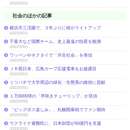
(2022/3/31)
社会のほかの記事
横浜市三渓園で、３年ぶりに桜がライトアップ
(2022/3/31)
千葉大など国際チーム、史上最遠の恒星を観測
(2022/3/31)
ワッペンやネクタイで「共生社会」を発信
(2022/3/31)
ＪＲ西日本、広島カープ応援電車をお披露目
(2022/3/31)
ミツバチで大学周辺の緑化・生態系の維持に貢献
(2022/3/31)
１万8000球の「早咲きチューリップ」が見頃
(2022/3/30)
「ビッグボス楽しみ」、札幌開幕戦でファン期待
(2022/3/30)
ウクライナ避難民に、日本財団が50億円を支援
(2022/3/30)