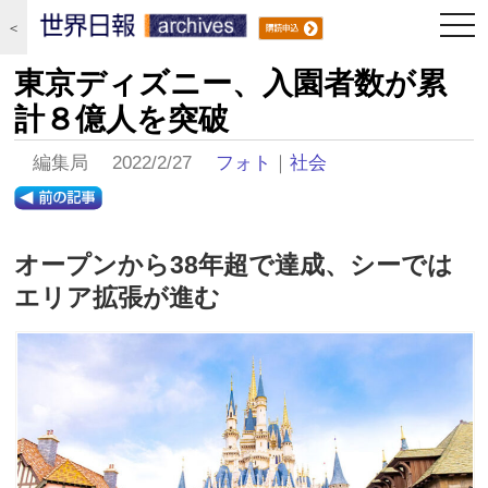
togg
＜
navi
東京ディズニー、入園者数が累
計８億人を突破
編集局 2022/2/27
フォト
｜
社会
オープンから38年超で達成、シーでは
エリア拡張が進む