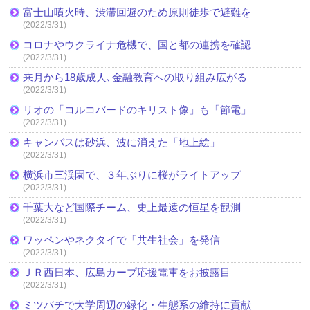
富士山噴火時、渋滞回避のため原則徒歩で避難を
(2022/3/31)
コロナやウクライナ危機で、国と都の連携を確認
(2022/3/31)
来月から18歳成人､金融教育への取り組み広がる
(2022/3/31)
リオの「コルコバードのキリスト像」も「節電」
(2022/3/31)
キャンバスは砂浜、波に消えた「地上絵」
(2022/3/31)
横浜市三渓園で、３年ぶりに桜がライトアップ
(2022/3/31)
千葉大など国際チーム、史上最遠の恒星を観測
(2022/3/31)
ワッペンやネクタイで「共生社会」を発信
(2022/3/31)
ＪＲ西日本、広島カープ応援電車をお披露目
(2022/3/31)
ミツバチで大学周辺の緑化・生態系の維持に貢献