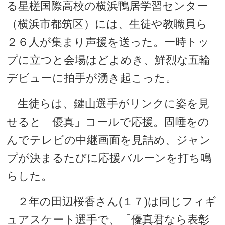
る星槎国際高校の横浜鴨居学習センター
（横浜市都筑区）には、生徒や教職員ら
２６人が集まり声援を送った。一時トッ
プに立つと会場はどよめき、鮮烈な五輪
デビューに拍手が湧き起こった。
生徒らは、鍵山選手がリンクに姿を見
せると「優真」コールで応援。固唾をの
んでテレビの中継画面を見詰め、ジャン
プが決まるたびに応援バルーンを打ち鳴
らした。
２年の田辺桜香さん(１７)は同じフィギ
ュアスケート選手で、「優真君なら表彰