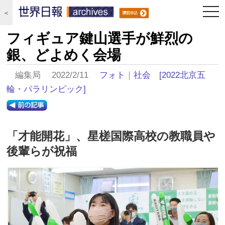
togg
＜
navi
フィギュア鍵山選手が鮮烈の
銀、どよめく会場
編集局 2022/2/11
フォト
｜
社会
[2022北京五
輪・パラリンピック]
「才能開花」、星槎国際高校の教職員や
後輩らが祝福