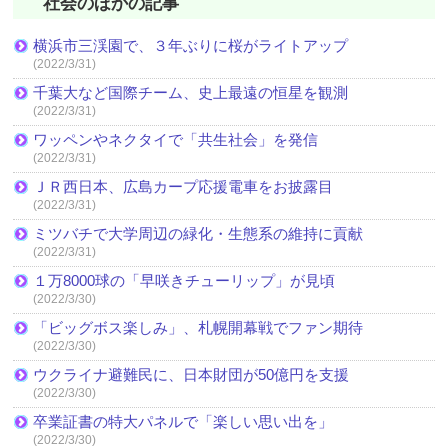
社会のほかの記事
横浜市三渓園で、３年ぶりに桜がライトアップ
(2022/3/31)
千葉大など国際チーム、史上最遠の恒星を観測
(2022/3/31)
ワッペンやネクタイで「共生社会」を発信
(2022/3/31)
ＪＲ西日本、広島カープ応援電車をお披露目
(2022/3/31)
ミツバチで大学周辺の緑化・生態系の維持に貢献
(2022/3/31)
１万8000球の「早咲きチューリップ」が見頃
(2022/3/30)
「ビッグボス楽しみ」、札幌開幕戦でファン期待
(2022/3/30)
ウクライナ避難民に、日本財団が50億円を支援
(2022/3/30)
卒業証書の特大パネルで「楽しい思い出を」
(2022/3/30)