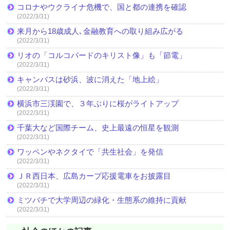
コロナやウクライナ危機で、国と都の連携を確認
(2022/3/31)
来月から18歳成人､金融教育への取り組み広がる
(2022/3/31)
リオの「コルコバードのキリスト像」も「節電」
(2022/3/31)
キャンバスは砂浜、波に消えた「地上絵」
(2022/3/31)
横浜市三渓園で、３年ぶりに桜がライトアップ
(2022/3/31)
千葉大など国際チーム、史上最遠の恒星を観測
(2022/3/31)
ワッペンやネクタイで「共生社会」を発信
(2022/3/31)
ＪＲ西日本、広島カープ応援電車をお披露目
(2022/3/31)
ミツバチで大学周辺の緑化・生態系の維持に貢献
(2022/3/31)