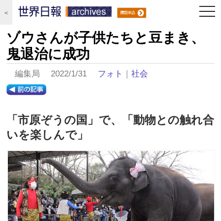
togg
＜
navi
ゾウさんが子供たちと豆まき、
鬼退治に成功
編集局 2022/1/31
フォト
｜
社会
「市原ぞうの国」で、「動物との触れ合
いを楽しんで」