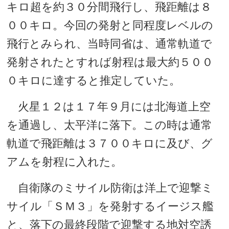
キロ超を約３０分間飛行し、飛距離は８
００キロ。今回の発射と同程度レベルの
飛行とみられ、当時同省は、通常軌道で
発射されたとすれば射程は最大約５００
０キロに達すると推定していた。
火星１２は１７年９月には北海道上空
を通過し、太平洋に落下。この時は通常
軌道で飛距離は３７００キロに及び、グ
アムを射程に入れた。
自衛隊のミサイル防衛は洋上で迎撃ミ
サイル「ＳＭ３」を発射するイージス艦
と、落下の最終段階で迎撃する地対空誘