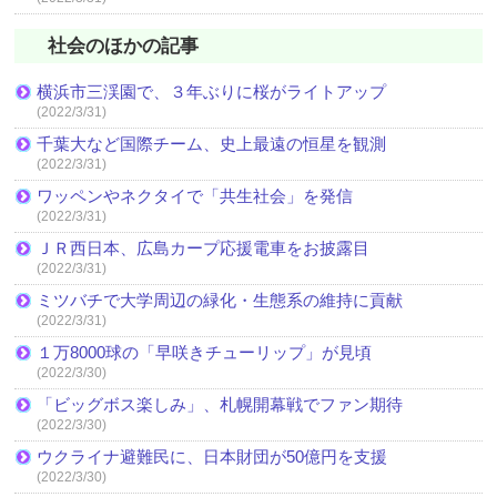
社会のほかの記事
横浜市三渓園で、３年ぶりに桜がライトアップ
(2022/3/31)
千葉大など国際チーム、史上最遠の恒星を観測
(2022/3/31)
ワッペンやネクタイで「共生社会」を発信
(2022/3/31)
ＪＲ西日本、広島カープ応援電車をお披露目
(2022/3/31)
ミツバチで大学周辺の緑化・生態系の維持に貢献
(2022/3/31)
１万8000球の「早咲きチューリップ」が見頃
(2022/3/30)
「ビッグボス楽しみ」、札幌開幕戦でファン期待
(2022/3/30)
ウクライナ避難民に、日本財団が50億円を支援
(2022/3/30)