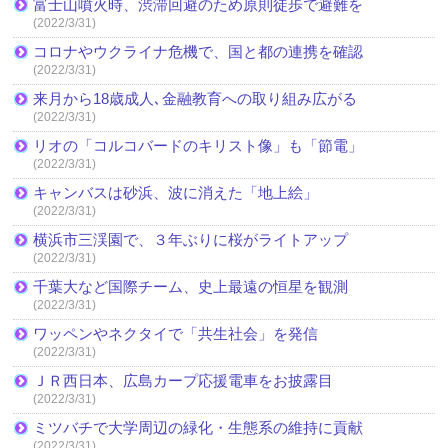
富士山噴火時、渋滞回避のため原則徒歩で避難を
(2022/3/31)
コロナやウクライナ危機で、国と都の連携を確認
(2022/3/31)
来月から18歳成人､金融教育への取り組み広がる
(2022/3/31)
リオの「コルコバードのキリスト像」も「節電」
(2022/3/31)
キャンバスは砂浜、波に消えた「地上絵」
(2022/3/31)
横浜市三渓園で、３年ぶりに桜がライトアップ
(2022/3/31)
千葉大など国際チーム、史上最遠の恒星を観測
(2022/3/31)
ワッペンやネクタイで「共生社会」を発信
(2022/3/31)
ＪＲ西日本、広島カープ応援電車をお披露目
(2022/3/31)
ミツバチで大学周辺の緑化・生態系の維持に貢献
(2022/3/31)