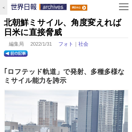
togg
＜
navi
北朝鮮ミサイル、角度変えれば
日米に直接脅威
編集局 2022/1/31
フォト
｜
社会
｢ロフテッド軌道」で発射、多種多様な
ミサイル能力を誇示