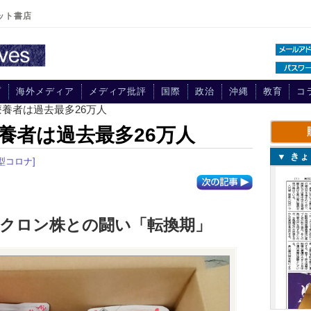
ット書店
プ
海外メディア
メディア批評
国際
政治
沖縄
教育
コ
療養者は過去最多26万人
養者は過去最多26万人
▼ き
型コロナ]
ミクロン株との闘い「転換期」