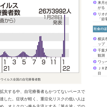
来月
がる
リオ
「節
社会のほ
横浜
ッ
千葉
観測
ワッ
ＪＲ
目
ナウイルス全国の自宅療養者数
拡大する中、自宅療養者もかつてないペースで
達した。症状が軽く、重症化リスクの低い人は
め、オミクロン株を主流とする「第６波」での