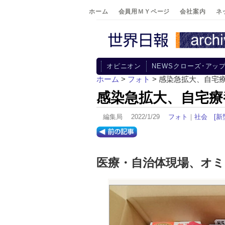
ホーム
会員用ＭＹページ
会社案内
ネ
オピニオン
NEWSクローズ･アッ
ホーム
>
フォト
> 感染急拡大、自宅
感染急拡大、自宅療
編集局 2022/1/29
フォト
｜
社会
[新
医療・自治体現場、オ