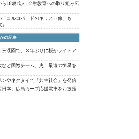
から18歳成人､金融教育への取り組み広
の「コルコバードのキリスト像」も
電」
かの記事
市三渓園で、３年ぶりに桜がライトア
プ
大など国際チーム、史上最遠の恒星を
ペンやネクタイで「共生社会」を発信
西日本、広島カープ応援電車をお披露