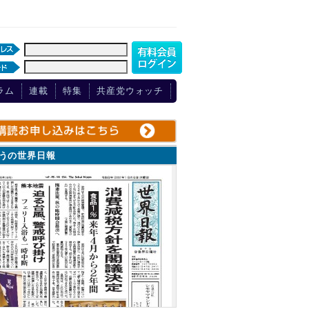
ラム
連載
特集
共産党ウォッチ
ょうの世界日報