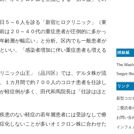
日５～６人を診る「新宿ヒロクリニック」（東
前は２０～４０代の重症患者が圧倒的に多かっ
年齢層が幅広い」と分析。区内でも一般患者が
といい、「感染者増加に伴い重症患者も増える
姉妹紙
The Wash
リニック山王」（品川区）では、デルタ株が流
Segye Ilb
、１カ月間で約７００人のコロナ患者を往診し
リンク
が軽症例が多く、田代和馬院長は「往診はほと
新型コロ
ご愛読者
疾患のない軽症の若年層患者には受診なしで療
お問い合
症化しないことが多いオミクロン株に合わせた
インフォ
。