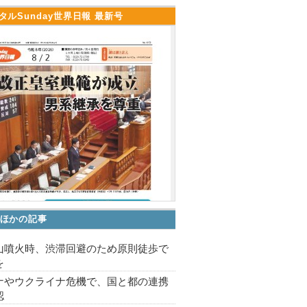
タルSunday世界日報 最新号
ほかの記事
山噴火時、渋滞回避のため原則徒歩で
を
ナやウクライナ危機で、国と都の連携
認