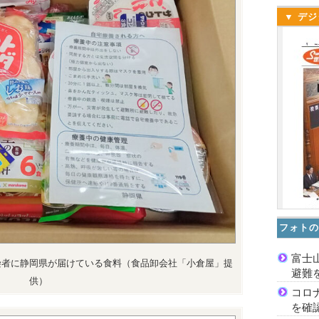
▼ デジ
フォトの
富士
染者に静岡県が届けている食料（食品卸会社「小倉屋」提
避難
供）
コロ
を確