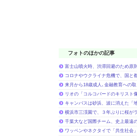
フォトのほかの記事
富士山噴火時、渋滞回避のため原
コロナやウクライナ危機で、国と
来月から18歳成人､金融教育への
リオの「コルコバードのキリスト
キャンバスは砂浜、波に消えた「
横浜市三渓園で、３年ぶりに桜が
千葉大など国際チーム、史上最遠
ワッペンやネクタイで「共生社会