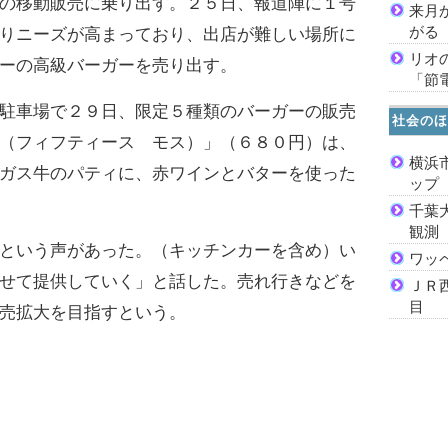
の移動販売に乗り出す。２５日、報道陣に１号
来月
がる
りニーズが高まっており、出店が難しい場所に
リオ
ーの高級バーガーを売り出す。
「節
駐車場で２９日、限定５種類のバーガーの販売
社会のほ
（フィフティース モス）」（６８０円）は、
横浜
ガス牛のパティに、赤ワインとバターを使った
ッ
千葉
観測
という声があった。（キッチンカーを含め）い
ワッ
せて提供していく」と話した。売れ行きなどを
ＪＲ
目
売拡大を目指すという。