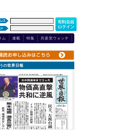
ラム
連載
特集
共産党ウォッチ
ょうの世界日報