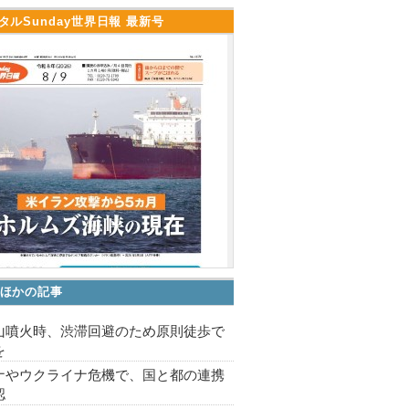
タルSunday世界日報 最新号
ほかの記事
山噴火時、渋滞回避のため原則徒歩で
を
ナやウクライナ危機で、国と都の連携
認