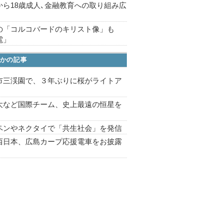
から18歳成人､金融教育への取り組み広
の「コルコバードのキリスト像」も
電」
かの記事
市三渓園で、３年ぶりに桜がライトア
プ
大など国際チーム、史上最遠の恒星を
ペンやネクタイで「共生社会」を発信
西日本、広島カープ応援電車をお披露