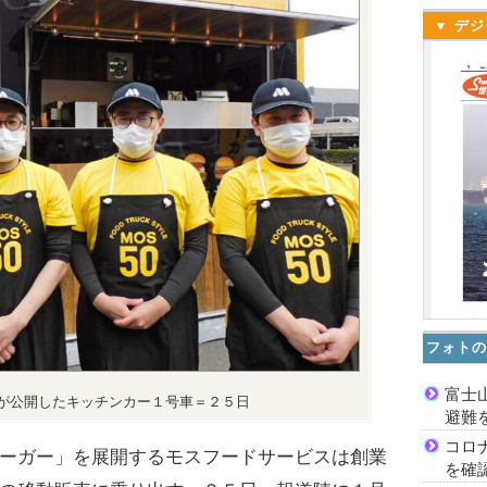
▼ デジ
フォトの
富士
が公開したキッチンカー１号車＝２５日
避難
コロ
ーガー」を展開するモスフードサービスは創業
を確