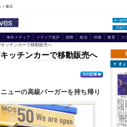
ット書店
プ
海外メディア
メディア批評
国際
政治
沖縄
教育
コ
がキッチンカーで移動販売へ
がキッチンカーで移動販売へ
▼ き
メニューの高級バーガーを持ち帰り