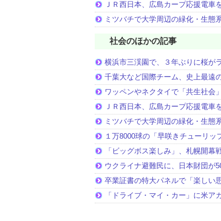
ＪＲ西日本、広島カープ応援電車
ミツバチで大学周辺の緑化・生態
社会のほかの記事
横浜市三渓園で、３年ぶりに桜が
千葉大など国際チーム、史上最遠
ワッペンやネクタイで「共生社会
ＪＲ西日本、広島カープ応援電車
ミツバチで大学周辺の緑化・生態
１万8000球の「早咲きチューリッ
「ビッグボス楽しみ」、札幌開幕
ウクライナ避難民に、日本財団が5
卒業証書の特大パネルで「楽しい
「ドライブ・マイ・カー」に米ア