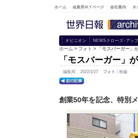
ホーム
会員用ＭＹページ
会社案内
ネ
オピニオン
NEWSクローズ･アッ
ホーム
>
フォト
> 「モスバーガー」
「モスバーガー」
編集局 2022/1/27
フォト
｜
社会
創業50年を記念、特別