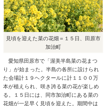
見頃を迎えた菜の花畑＝１５日、田原市
加治町
愛知県田原市で「渥美半島菜の花まつ
り」が始まった。半島の各所に設けられ
た会場計１９ヘクタールに計１１００万
本が植えられ、咲き誇る菜の花が楽しめ
る。１５日には、同市加治町にある菜の
花畑が一足早く見頃を迎えた。期間中は