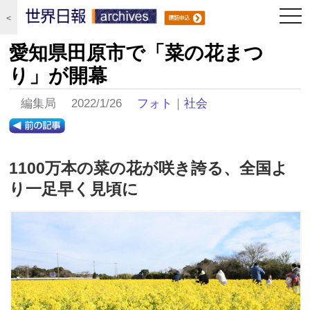
togg
＜
navi
愛知県田原市で「菜の花まつ
り」が開幕
編集局 2022/1/26
フォト
｜
社会
1100万本の菜の花が咲き誇る、全国よ
り一足早く見頃に