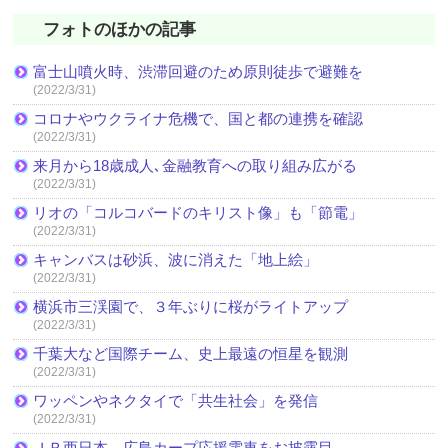
フォトのほかの記事
富士山噴火時、渋滞回避のため原則徒歩で避難を
(2022/3/31)
コロナやウクライナ危機で、国と都の連携を確認
(2022/3/31)
来月から18歳成人､金融教育への取り組み広がる
(2022/3/31)
リオの「コルコバードのキリスト像」も「節電」
(2022/3/31)
キャンバスは砂浜、波に消えた「地上絵」
(2022/3/31)
横浜市三渓園で、３年ぶりに桜がライトアップ
(2022/3/31)
千葉大など国際チーム、史上最遠の恒星を観測
(2022/3/31)
ワッペンやネクタイで「共生社会」を発信
(2022/3/31)
ＪＲ西日本、広島カープ応援電車をお披露目