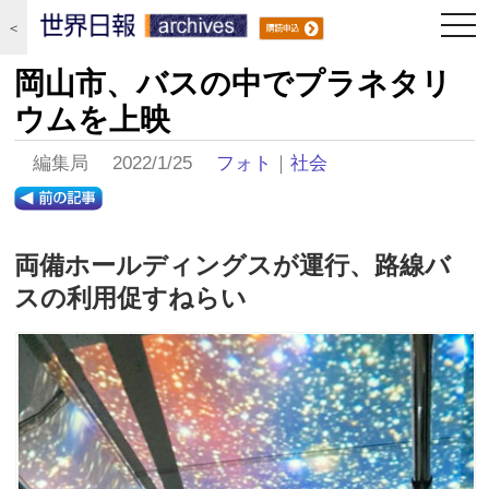
togg
＜
navi
岡山市、バスの中でプラネタリ
ウムを上映
編集局 2022/1/25
フォト
｜
社会
両備ホールディングスが運行、路線バ
スの利用促すねらい